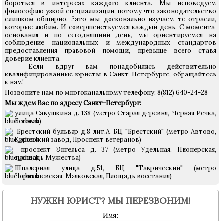
бороться в интересах каждого клиента. Мы исповедуем
философию узкой специализации, потому что законодательство
слишком обширно. Зато мы досконально изучаем те отрасли,
которые любим. И совершенствуемся каждый день. С момента
основания и по сегодняшний день, мы ориентируемся на
соблюдение национальных и международных стандартов
предоставления правовой помощи, превыше всего ставя
доверие клиента.
Если вдруг вам понадобились действительно
квалифицированные юристы в Санкт-Петербурге, обращайтесь
к нам!
Позвоните нам по многоканальному телефону: 8(812) 640-24-28
Мы ждем Вас по адресу Санкт-Петербург:
улица Савушкина д. 138 (метро Старая деревня, Черная Речка,
Беговая)
Брестский бульвар д.8 лит.А, БЦ "Брестский"
(метро Автово,
Кировский завод, Проспект ветеранов)
проспект Энгельса д. 37 (метро Удельная, Пионерская,
площадь Мужества)
Шпалерная улица д.51, БЦ "Таврический" (метро
Чернышевская, Маяковская, Площадь восстания)
НУЖЕН ЮРИСТ? МЫ ПЕРЕЗВОНИМ!
Имя: