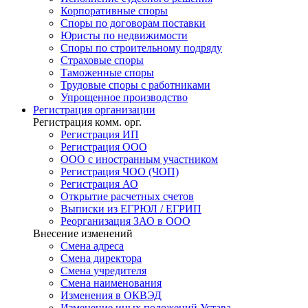
Корпоративные споры
Споры по договорам поставки
Юристы по недвижимости
Споры по строительному подряду
Страховые споры
Таможенные споры
Трудовые споры с работниками
Упрощенное производство
Регистрация
организации
Регистрация комм. орг.
Регистрация ИП
Регистрация ООО
ООО с иностранным участником
Регистрация ЧОО (ЧОП)
Регистрация АО
Открытие расчетных счетов
Выписки из ЕГРЮЛ / ЕГРИП
Реорганизация ЗАО в ООО
Внесение изменений
Смена адреса
Смена директора
Cмена учредителя
Смена наименования
Изменения в ОКВЭД
Изменение иных положений Устава