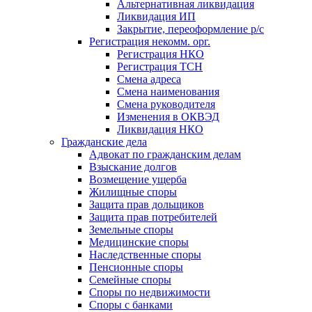
Альтернативная ликвидация
Ликвидация ИП
Закрытие, переоформление р/с
Регистрация некомм. орг.
Регистрация НКО
Регистрация ТСН
Смена адреса
Смена наименования
Смена руководителя
Изменения в ОКВЭД
Ликвидация НКО
Гражданские дела
Адвокат по гражданским делам
Взыскание долгов
Возмещение ущерба
Жилищные споры
Защита прав дольщиков
Защита прав потребителей
Земельные споры
Медицинские споры
Наследственные споры
Пенсионные споры
Семейные споры
Cпоры по недвижимости
Споры с банками