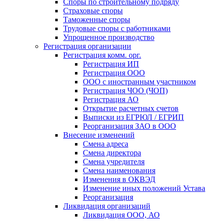
Споры по строительному подряду
Страховые споры
Таможенные споры
Трудовые споры с работниками
Упрощенное производство
Регистрация организации
Регистрация комм. орг.
Регистрация ИП
Регистрация ООО
ООО с иностранным участником
Регистрация ЧОО (ЧОП)
Регистрация АО
Открытие расчетных счетов
Выписки из ЕГРЮЛ / ЕГРИП
Реорганизация ЗАО в ООО
Внесение изменений
Смена адреса
Смена директора
Cмена учредителя
Смена наименования
Изменения в ОКВЭД
Изменение иных положений Устава
Реорганизация
Ликвидация организаций
Ликвидация ООО, АО