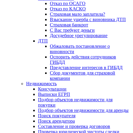
Отказ по ОСАГО
Отказ по КАСКО
Страховая мало заплатила?
Взыскание ущерба с виновника ДТП
Страховая банкрот
С Вас требуют деньги
Досудебное урегулирование
ДТП
Обжаловать постановление о
виновности
Оспорить действия сотрудников
ГИБДД
Представление интересов в ГИБДД
Сбор документов для страховой
компании
Недвижимость
Консультации
Выписки ЕГРП
Подбор объектов недвижимости для
покупки
Подбор объектов недвижимости для аренды
Поиск покупателя
Поиск арендатора
Составление и проверка договоров
Проверка юридической чистоты сделки