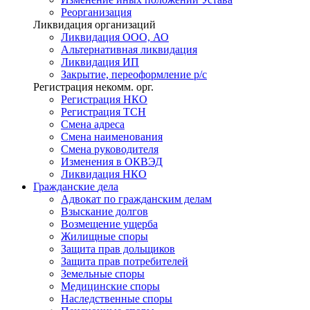
Реорганизация
Ликвидация организаций
Ликвидация ООО, АО
Альтернативная ликвидация
Ликвидация ИП
Закрытие, переоформление р/с
Регистрация некомм. орг.
Регистрация НКО
Регистрация ТСН
Смена адреса
Смена наименования
Смена руководителя
Изменения в ОКВЭД
Ликвидация НКО
Гражданские
дела
Адвокат по гражданским делам
Взыскание долгов
Возмещение ущерба
Жилищные споры
Защита прав дольщиков
Защита прав потребителей
Земельные споры
Медицинские споры
Наследственные споры