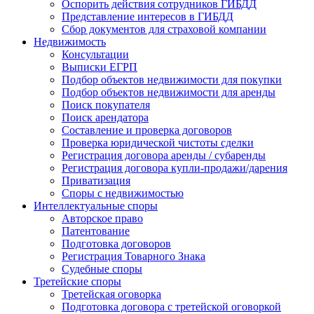
Оспорить действия сотрудников ГИБДД
Представление интересов в ГИБДД
Сбор документов для страховой компании
Недвижимость
Консультации
Выписки ЕГРП
Подбор объектов недвижимости для покупки
Подбор объектов недвижимости для аренды
Поиск покупателя
Поиск арендатора
Составление и проверка договоров
Проверка юридической чистоты сделки
Регистрация договора аренды / субаренды
Регистрация договора купли-продажи/дарения
Приватизация
Cпоры с недвижимостью
Интеллектуальные
споры
Авторское право
Патентование
Подготовка договоров
Регистрация Товарного Знака
Судебные споры
Третейские
споры
Третейская оговорка
Подготовка договора с третейской оговоркой