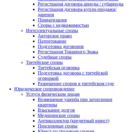
Регистрация договора аренды / субаренды
Регистрация договора купли-продажи/
дарения
Приватизация
Cпоры с недвижимостью
Интеллектуальные споры
Авторское право
Патентование
Подготовка договоров
Регистрация Товарного Знака
Судебные споры
Третейские споры
Третейская оговорка
Подготовка договора с третейской
оговоркой
Разрешение споров в третейском суде
Юридическое сопровождение
Услуги физическим лицам
Возмещение ущерба при затоплении
квартиры
Взыскание долгов
Медицинские споры
Антиколлектор (кредитный юрист)
Пенсионные споры
Юрист по трудовым спорам