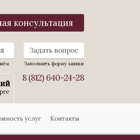
ная консультация
я
Задать вопрос
риём
Заполнить форму заявки
8 (812) 640-24-28
ний
рге
оимость услуг
Контакты