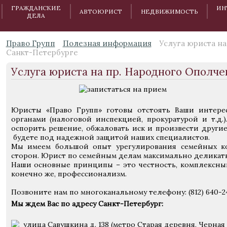
ГРАЖДАНСКИЕ
ИН
АВТОЮРИСТ
НЕДВИЖИМОСТЬ
ДЕЛА
Право Групп
Полезная информация
Услуга юриста на
Санкт-Петербурге
Услуга юриста на пр. Народного Ополче
Юристы «Право Групп» готовы отстоять Ваши интер
органами (налоговой инспекцией, прокуратурой и т.д.
оспорить решение, обжаловать иск и произвести други
будете под надежной защитой наших специалистов.
Мы имеем большой опыт урегулирования семейных к
сторон. Юрист по семейным делам максимально деликат
Наши основные принципы – это честность, комплексны
конечно же, профессионализм.
Позвоните нам по многоканальному телефону: (812) 640-2
Мы ждем Вас по адресу Санкт-Петербург:
улица Савушкина д. 138 (метро Старая деревня, Черная 