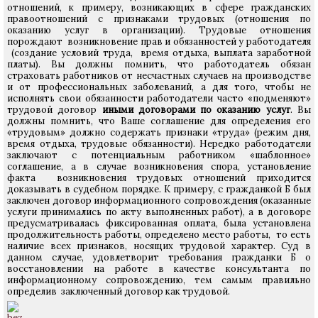
отношений, к примеру, возникающих в сфере гражданских
правоотношений с признаками трудовых (отношения по
оказанию услуг в организации). Трудовые отношения
порождают возникновение прав и обязанностей у работодателя
(создание условий труда, время отдыха, выплата заработной
платы). Вы должны помнить, что работодатель обязан
страховать работников от несчастных случаев на производстве
и от профессиональных заболеваний, а для того, чтобы не
исполнять свои обязанности работодатели часто «подменяют»
трудовой договор
иными договорами по оказанию услуг
. Вы
должны помнить, что Ваше соглашение для определения его
«трудовым» должно содержать признаки «труда» (режим дня,
время отдыха, трудовые обязанности). Нередко работодатели
заключают с потенциальным работником «шаблонное»
соглашение, а в случае возникновения спора, установление
факта возникновения трудовых отношений приходится
доказывать в судебном порядке. К примеру, с гражданкой Б был
заключен договор информационного сопровождения (оказанные
услуги принимались по акту выполненных работ), а в договоре
предусматривалась фиксированная оплата, была установлена
продолжительность работы, определено место работы, то есть
наличие всех признаков, носящих трудовой характер. Суд в
данном случае, удовлетворит требования гражданки Б о
восстановлении на работе в качестве консультанта по
информационному сопровождению, тем самым правильно
определив заключенный договор как трудовой.