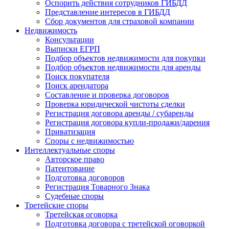
Оспорить действия сотрудников ГИБДД
Представление интересов в ГИБДД
Сбор документов для страховой компании
Недвижимость
Консультации
Выписки ЕГРП
Подбор объектов недвижимости для покупки
Подбор объектов недвижимости для аренды
Поиск покупателя
Поиск арендатора
Составление и проверка договоров
Проверка юридической чистоты сделки
Регистрация договора аренды / субаренды
Регистрация договора купли-продажи/дарения
Приватизация
Cпоры с недвижимостью
Интеллектуальные
споры
Авторское право
Патентование
Подготовка договоров
Регистрация Товарного Знака
Судебные споры
Третейские
споры
Третейская оговорка
Подготовка договора с третейской оговоркой