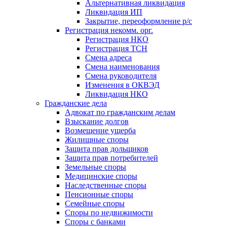
Альтернативная ликвидация
Ликвидация ИП
Закрытие, переоформление р/с
Регистрация некомм. орг.
Регистрация НКО
Регистрация ТСН
Смена адреса
Смена наименования
Смена руководителя
Изменения в ОКВЭД
Ликвидация НКО
Гражданские дела
Адвокат по гражданским делам
Взыскание долгов
Возмещение ущерба
Жилищные споры
Защита прав дольщиков
Защита прав потребителей
Земельные споры
Медицинские споры
Наследственные споры
Пенсионные споры
Семейные споры
Cпоры по недвижимости
Споры с банками