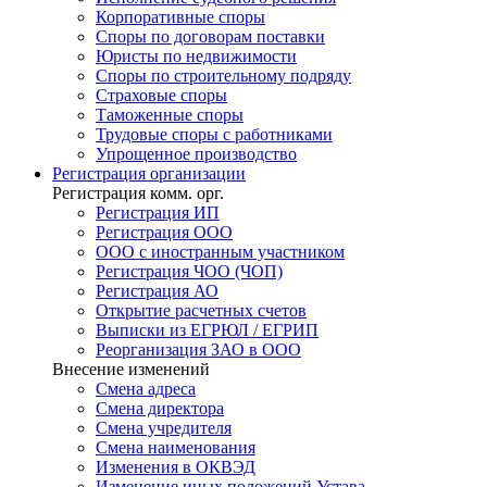
Корпоративные споры
Споры по договорам поставки
Юристы по недвижимости
Споры по строительному подряду
Страховые споры
Таможенные споры
Трудовые споры с работниками
Упрощенное производство
Регистрация
организации
Регистрация комм. орг.
Регистрация ИП
Регистрация ООО
ООО с иностранным участником
Регистрация ЧОО (ЧОП)
Регистрация АО
Открытие расчетных счетов
Выписки из ЕГРЮЛ / ЕГРИП
Реорганизация ЗАО в ООО
Внесение изменений
Смена адреса
Смена директора
Cмена учредителя
Смена наименования
Изменения в ОКВЭД
Изменение иных положений Устава