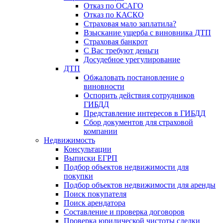
Отказ по ОСАГО
Отказ по КАСКО
Страховая мало заплатила?
Взыскание ущерба с виновника ДТП
Страховая банкрот
С Вас требуют деньги
Досудебное урегулирование
ДТП
Обжаловать постановление о
виновности
Оспорить действия сотрудников
ГИБДД
Представление интересов в ГИБДД
Сбор документов для страховой
компании
Недвижимость
Консультации
Выписки ЕГРП
Подбор объектов недвижимости для
покупки
Подбор объектов недвижимости для аренды
Поиск покупателя
Поиск арендатора
Составление и проверка договоров
Проверка юридической чистоты сделки