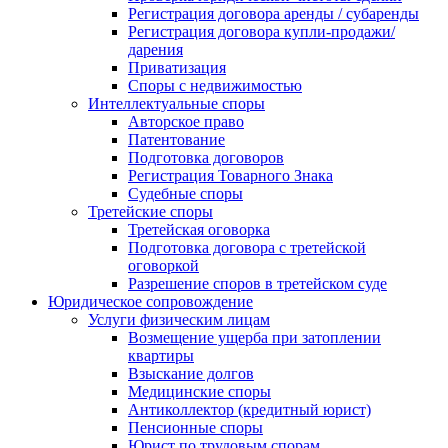
Регистрация договора аренды / субаренды
Регистрация договора купли-продажи/
дарения
Приватизация
Cпоры с недвижимостью
Интеллектуальные споры
Авторское право
Патентование
Подготовка договоров
Регистрация Товарного Знака
Судебные споры
Третейские споры
Третейская оговорка
Подготовка договора с третейской
оговоркой
Разрешение споров в третейском суде
Юридическое сопровождение
Услуги физическим лицам
Возмещение ущерба при затоплении
квартиры
Взыскание долгов
Медицинские споры
Антиколлектор (кредитный юрист)
Пенсионные споры
Юрист по трудовым спорам