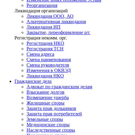
Реорганизация
Ликвидация организаций
Ликвидация ООО, АО
Альтернативная ликвидация
Ликвидация ИП
Закрытие, переоформление р/с
Регистрация некомм. орг.
Регистрация НКО
Регистрация ТСН
Смена адреса
Смена наименования
Смена руководителя
Изменения в ОКВЭД
Ликвидация НКО
Гражданские
дела
Адвокат по гражданским делам
Взыскание долгов
Возмещение ущерба
Жилищные споры
Защита прав дольщиков
Защита прав потребителей
Земельные споры
Медицинские споры
Наследственные споры