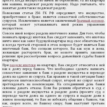
просто, когда имущество ничем не обременено, та же квартира
или машина, подлежат разделу поровну. Надо учитывать, что
нажитые долги также подлежат разделу.
Положения статьи 256 ГК РФ определяют, что имущество,
приобретенное в браке, является совместной собственностью
супругов. Исключением является заключенный
брачный договор
,
который может устанавливать иной режим управления
имуществом.
Совсем иной вопрос раздела ипотечного жилья. Для того, чтобы
понимать природу ипотеки, Вам следует запомнить, что ипотека
ничто иное как залог будущей квартиры под свое обязательство
и всегда третьей стороной в этом вопросе будет являться Ваш
ипотечный банк, без согласия которого, Вы как муж и жена,
желающие расторгнуть брак, не можете принять законное
решение при рассмотрении вопроса дальнейшей судьбы Вашей
квартиры.
При
разделе ипотеки
на квартиру, Вам следует относится к ней
как к долгу перед банком. Что необходимо сделать: написать
совместное заявление в банк о разделе имущества и переводе
долга на одного из супруга. Как правило в такой ситуации банку
интересен платежеспособный супруг, второй же супруг может
претендовать на компенсацию. На сегодняшний день банки
склонны давать отказы. Если Вы решили обратиться в суд с
иском о разделе имущества и разделе долга (просите суд о
переводе части долга на одного из супруга и выделе доли в
жилом помещении), то Вам не избежать общения с банком, так
как, скорее всего, по Вашему спору, банк выступит третьим