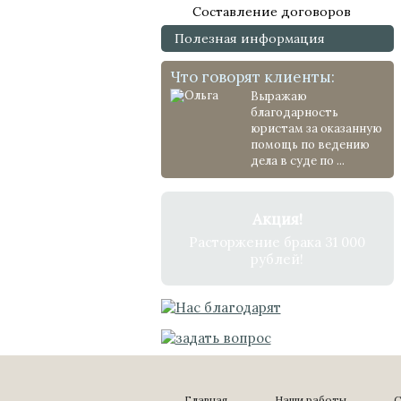
Составление договоров
Полезная информация
Что говорят клиенты:
Выражаю
благодарность
юристам за оказанную
помощь по ведению
дела в суде по ...
Акция!
Расторжение брака 31 000
рублей!
Главная
Наши работы
С