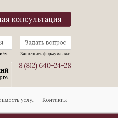
ная консультация
я
Задать вопрос
риём
Заполнить форму заявки
8 (812) 640-24-28
ний
рге
оимость услуг
Контакты