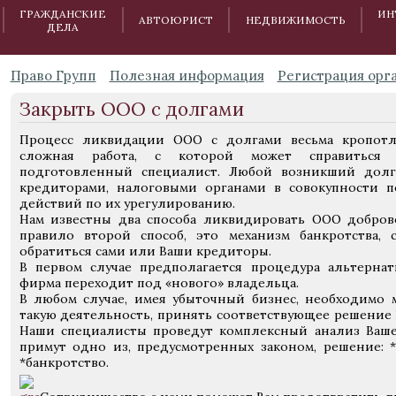
ГРАЖДАНСКИЕ
ИН
АВТОЮРИСТ
НЕДВИЖИМОСТЬ
ДЕЛА
Право Групп
Полезная информация
Регистрация орг
Закрыть ООО с долгами
Процесс ликвидации ООО с долгами весьма кропот
сложная работа, с которой может справиться 
подготовленный специалист. Любой возникший дол
кредиторами, налоговыми органами в совокупности 
действий по их урегулированию.
Нам известны два способа ликвидировать ООО добров
правило второй способ, это механизм банкротства,
обратиться сами или Ваши кредиторы.
В первом случае предполагается процедура альтерна
фирма переходит под «нового» владельца.
В любом случае, имея убыточный бизнес, необходимо 
такую деятельность, принять соответствующее решение 
Наши специалисты проведут комплексный анализ Ваше
примут одно из, предусмотренных законом, решение: *
*банкротство.