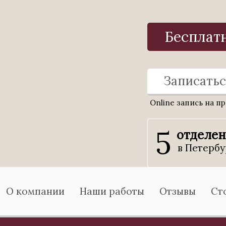
Бесплат
Записатьс
Online запись на п
5
отделе
в Петербу
О компании
Наши работы
Отзывы
Ст