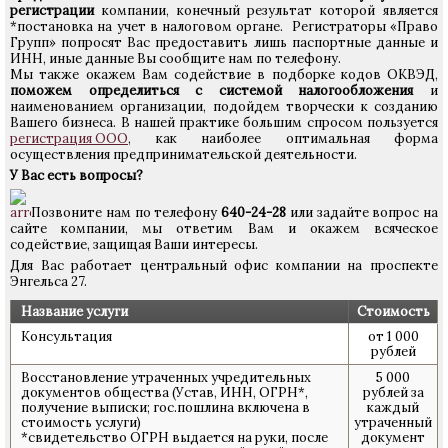
регистрации
компании, конечный результат которой является
*постановка на учет в налоговом органе. Регистраторы «Право
Групп» попросят Вас предоставить лишь паспортные данные и
ИНН, иные данные Вы сообщите нам по телефону.
Мы также окажем Вам содействие в подборке кодов ОКВЭД,
поможем определиться с системой налогообложения
и
наименованием организации, подойдем творчески к созданию
Вашего бизнеса. В нашей практике большим спросом пользуется
регистрация ООО
, как наиболее оптимальная форма
осуществления предпринимательской деятельности.
У Вас есть вопросы?
Позвоните нам по телефону
640-24-28
или задайте вопрос на
сайте компании, мы ответим Вам и окажем всяческое
содействие, защищая Ваши интересы.
Для Вас работает центральный офис компании на проспекте
Энгельса 27.
Название услуги
Стоимость
Консультация
от 1 000
рублей
Восстановление утраченных учредительных
5 000
документов общества (Устав, ИНН, ОГРН*,
рублей за
получение выписки; гос.пошлина включена в
каждый
стоимость услуги)
утраченный
*свидетельство ОГРН выдается на руки, после
документ