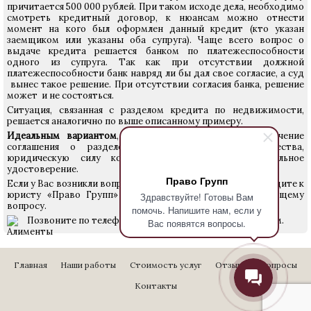
причитается 500 000 рублей. При таком исходе дела, необходимо
смотреть кредитный договор, к нюансам можно отнести
момент на кого был оформлен данный кредит (кто указан
заемщиком или указаны оба супруга). Чаще всего вопрос о
выдаче кредита решается банком по платежеспособности
одного из супруга. Так как при отсутствии должной
платежеспособности банк навряд ли бы дал свое согласие, а суд
вынес такое решение. При отсутствии согласия банка, решение
может и не состояться.
Ситуация, связанная с разделом кредита по недвижимости,
решается аналогично по выше описанному примеру.
Идеальным вариантом
, на наш взгляд, является заключение
соглашения о разделе совместно нажитого имущества,
юридическую силу которому придаст его нотариальное
удостоверение.
Право Групп
Если у Вас возникли вопросы по разделу кредита, то приходите к
юристу «Право Групп» за консультацией по интересующему
Здравствуйте! Готовы Вам
вопросу.
помочь. Напишите нам, если у
Позвоните по телефону
640-24-28
и юрист ответит Вам.
Вас появятся вопросы.
Главная
Наши работы
Стоимость услуг
Отзывы
Вопросы
Контакты