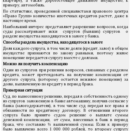
квартире), а также дорогостоящее движимое имущество, к
примеру, автомобиль.
По статистике, проведенной специалистами правового центра
«Право Групп» количество ипотечных кредитов растет, даже в
настоящее время.
Наибольший интерес представляет разрешение вопросов, когда
суды рассматривают иски супругов (бывших) супругов о
разделе имущества находящегося в залоге у банка.
Способы раздела имущества, находящегося в залоге
Доля каждого супруга, в том числе долги (кредит, залог) в общем
имуществе признаются по закону равными, поэтому жилое
помещение передается супругу вместе с долгами.
Можно ли получить компенсацию
Один из супругов при решении вопросов, связанных с разделом
кредита, может претендовать на получение компенсации от
другого супруга, (которому остается нежилое помещение) за
долю, выплаченную по кредиту в период брака.
Примерная ситуация
Суд, по вынесенному решению, передал в собственность одному
из супругов заложенную в банке автомашину, получив согласие у
банка (залогодержателя), в том числе суд передал все права и
обязанности по кредитному договору. В отношении второго
супруга было принято судом решение о выплате суммы
денежной компенсации, от сумм, внесенных в банк в период
брака, что составило ½ выплаченной суммы. Если к примеру
было выплачено всего 1 000 000 рублей, то второму супругу