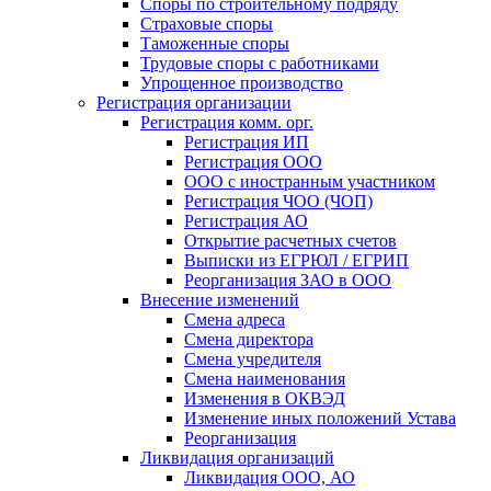
Споры по строительному подряду
Страховые споры
Таможенные споры
Трудовые споры с работниками
Упрощенное производство
Регистрация организации
Регистрация комм. орг.
Регистрация ИП
Регистрация ООО
ООО с иностранным участником
Регистрация ЧОО (ЧОП)
Регистрация АО
Открытие расчетных счетов
Выписки из ЕГРЮЛ / ЕГРИП
Реорганизация ЗАО в ООО
Внесение изменений
Смена адреса
Смена директора
Cмена учредителя
Смена наименования
Изменения в ОКВЭД
Изменение иных положений Устава
Реорганизация
Ликвидация организаций
Ликвидация ООО, АО