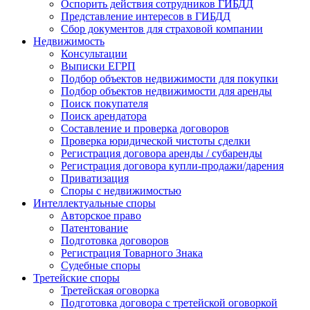
Оспорить действия сотрудников ГИБДД
Представление интересов в ГИБДД
Сбор документов для страховой компании
Недвижимость
Консультации
Выписки ЕГРП
Подбор объектов недвижимости для покупки
Подбор объектов недвижимости для аренды
Поиск покупателя
Поиск арендатора
Составление и проверка договоров
Проверка юридической чистоты сделки
Регистрация договора аренды / субаренды
Регистрация договора купли-продажи/дарения
Приватизация
Cпоры с недвижимостью
Интеллектуальные
споры
Авторское право
Патентование
Подготовка договоров
Регистрация Товарного Знака
Судебные споры
Третейские
споры
Третейская оговорка
Подготовка договора с третейской оговоркой