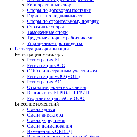
Корпоративные споры
Споры по договорам поставки
Юристы по недвижимости
Споры по строительному подряду
Страховые споры
Таможенные споры
Трудовые споры с работниками
Упрощенное производство
Регистрация
организации
Регистрация комм. орг.
Регистрация ИП
Регистрация ООО
ООО с иностранным участником
Регистрация ЧОО (ЧОП)
Регистрация АО
Открытие расчетных счетов
Выписки из ЕГРЮЛ / ЕГРИП
Реорганизация ЗАО в ООО
Внесение изменений
Смена адреса
Смена директора
Cмена учредителя
Смена наименования
Изменения в ОКВЭД
Изменение иных положений Устава