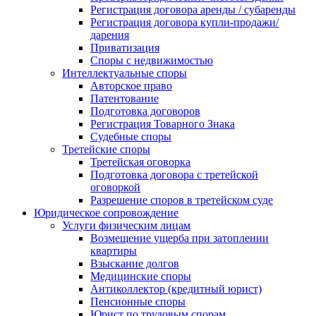
Регистрация договора аренды / субаренды
Регистрация договора купли-продажи/
дарения
Приватизация
Cпоры с недвижимостью
Интеллектуальные споры
Авторское право
Патентование
Подготовка договоров
Регистрация Товарного Знака
Судебные споры
Третейские споры
Третейская оговорка
Подготовка договора с третейской
оговоркой
Разрешение споров в третейском суде
Юридическое сопровождение
Услуги физическим лицам
Возмещение ущерба при затоплении
квартиры
Взыскание долгов
Медицинские споры
Антиколлектор (кредитный юрист)
Пенсионные споры
Юрист по трудовым спорам