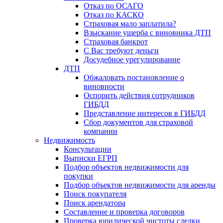
Отказ по ОСАГО
Отказ по КАСКО
Страховая мало заплатила?
Взыскание ущерба с виновника ДТП
Страховая банкрот
С Вас требуют деньги
Досудебное урегулирование
ДТП
Обжаловать постановление о
виновности
Оспорить действия сотрудников
ГИБДД
Представление интересов в ГИБДД
Сбор документов для страховой
компании
Недвижимость
Консультации
Выписки ЕГРП
Подбор объектов недвижимости для
покупки
Подбор объектов недвижимости для аренды
Поиск покупателя
Поиск арендатора
Составление и проверка договоров
Проверка юридической чистоты сделки