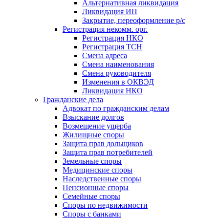
Альтернативная ликвидация
Ликвидация ИП
Закрытие, переоформление р/с
Регистрация некомм. орг.
Регистрация НКО
Регистрация ТСН
Смена адреса
Смена наименования
Смена руководителя
Изменения в ОКВЭД
Ликвидация НКО
Гражданские дела
Адвокат по гражданским делам
Взыскание долгов
Возмещение ущерба
Жилищные споры
Защита прав дольщиков
Защита прав потребителей
Земельные споры
Медицинские споры
Наследственные споры
Пенсионные споры
Семейные споры
Cпоры по недвижимости
Споры с банками