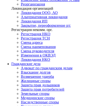
Реорганизация
Ликвидация организаций
Ликвидация ООО, АО
Альтернативная ликвидация
Ликвидация ИП
Закрытие, переоформление р/с
Регистрация некомм. орг.
Регистрация НКО
Регистрация ТСН
Смена адреса
Смена наименования
Смена руководителя
Изменения в ОКВЭД
Ликвидация НКО
Гражданские
дела
Адвокат по гражданским делам
Взыскание долгов
Возмещение ущерба
Жилищные споры
Защита прав дольщиков
Защита прав потребителей
Земельные споры
Медицинские споры
Наследственные споры