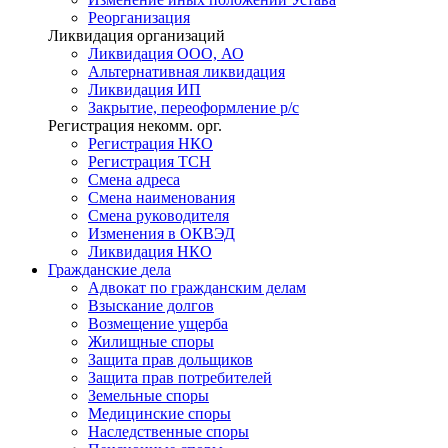
Реорганизация
Ликвидация организаций
Ликвидация ООО, АО
Альтернативная ликвидация
Ликвидация ИП
Закрытие, переоформление р/с
Регистрация некомм. орг.
Регистрация НКО
Регистрация ТСН
Смена адреса
Смена наименования
Смена руководителя
Изменения в ОКВЭД
Ликвидация НКО
Гражданские
дела
Адвокат по гражданским делам
Взыскание долгов
Возмещение ущерба
Жилищные споры
Защита прав дольщиков
Защита прав потребителей
Земельные споры
Медицинские споры
Наследственные споры