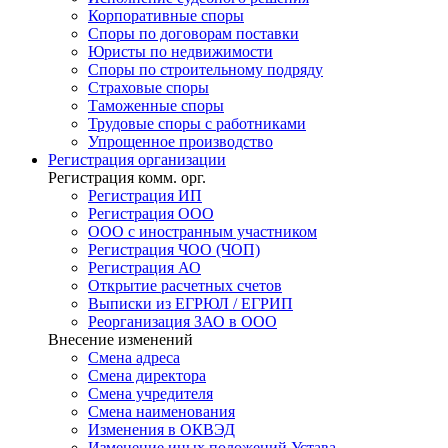
Корпоративные споры
Споры по договорам поставки
Юристы по недвижимости
Споры по строительному подряду
Страховые споры
Таможенные споры
Трудовые споры с работниками
Упрощенное производство
Регистрация
организации
Регистрация комм. орг.
Регистрация ИП
Регистрация ООО
ООО с иностранным участником
Регистрация ЧОО (ЧОП)
Регистрация АО
Открытие расчетных счетов
Выписки из ЕГРЮЛ / ЕГРИП
Реорганизация ЗАО в ООО
Внесение изменений
Смена адреса
Смена директора
Cмена учредителя
Смена наименования
Изменения в ОКВЭД
Изменение иных положений Устава