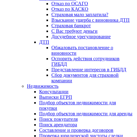
Отказ по ОСАГО
Отказ по КАСКО
Страховая мало заплатила?
Взыскание ущерба с виновника ДТП
Страховая банкрот
С Вас требуют деньги
Досудебное урегулирование
ДТП
Обжаловать постановление о
виновности
Оспорить действия сотрудников
ГИБДД
Представление интересов в ГИБДД
Сбор документов для страховой
компании
Недвижимость
Консультации
Выписки ЕГРП
Подбор объектов недвижимости для
покупки
Подбор объектов недвижимости для аренды
Поиск покупателя
Поиск арендатора
Составление и проверка договоров
Проверка юридической чистоты сделки