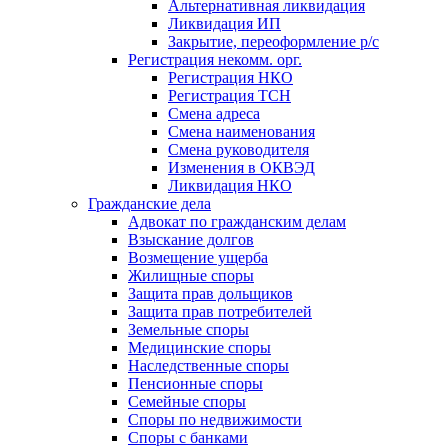
Альтернативная ликвидация
Ликвидация ИП
Закрытие, переоформление р/с
Регистрация некомм. орг.
Регистрация НКО
Регистрация ТСН
Смена адреса
Смена наименования
Смена руководителя
Изменения в ОКВЭД
Ликвидация НКО
Гражданские дела
Адвокат по гражданским делам
Взыскание долгов
Возмещение ущерба
Жилищные споры
Защита прав дольщиков
Защита прав потребителей
Земельные споры
Медицинские споры
Наследственные споры
Пенсионные споры
Семейные споры
Cпоры по недвижимости
Споры с банками