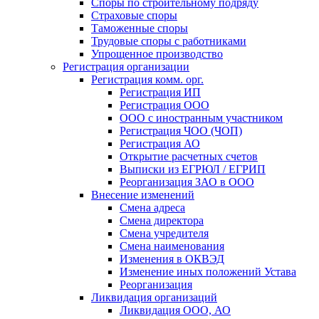
Споры по строительному подряду
Страховые споры
Таможенные споры
Трудовые споры с работниками
Упрощенное производство
Регистрация организации
Регистрация комм. орг.
Регистрация ИП
Регистрация ООО
ООО с иностранным участником
Регистрация ЧОО (ЧОП)
Регистрация АО
Открытие расчетных счетов
Выписки из ЕГРЮЛ / ЕГРИП
Реорганизация ЗАО в ООО
Внесение изменений
Смена адреса
Смена директора
Cмена учредителя
Смена наименования
Изменения в ОКВЭД
Изменение иных положений Устава
Реорганизация
Ликвидация организаций
Ликвидация ООО, АО