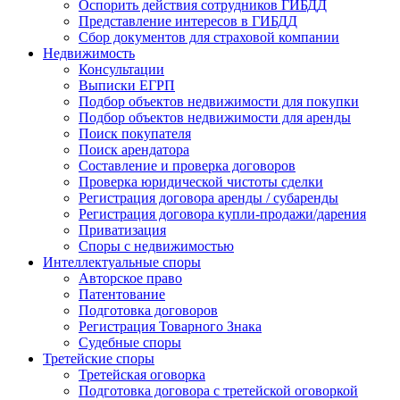
Оспорить действия сотрудников ГИБДД
Представление интересов в ГИБДД
Сбор документов для страховой компании
Недвижимость
Консультации
Выписки ЕГРП
Подбор объектов недвижимости для покупки
Подбор объектов недвижимости для аренды
Поиск покупателя
Поиск арендатора
Составление и проверка договоров
Проверка юридической чистоты сделки
Регистрация договора аренды / субаренды
Регистрация договора купли-продажи/дарения
Приватизация
Cпоры с недвижимостью
Интеллектуальные
споры
Авторское право
Патентование
Подготовка договоров
Регистрация Товарного Знака
Судебные споры
Третейские
споры
Третейская оговорка
Подготовка договора с третейской оговоркой