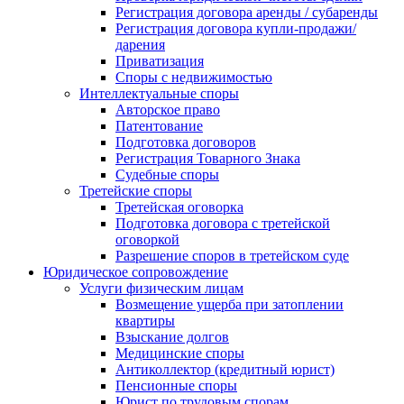
Регистрация договора аренды / субаренды
Регистрация договора купли-продажи/
дарения
Приватизация
Cпоры с недвижимостью
Интеллектуальные споры
Авторское право
Патентование
Подготовка договоров
Регистрация Товарного Знака
Судебные споры
Третейские споры
Третейская оговорка
Подготовка договора с третейской
оговоркой
Разрешение споров в третейском суде
Юридическое сопровождение
Услуги физическим лицам
Возмещение ущерба при затоплении
квартиры
Взыскание долгов
Медицинские споры
Антиколлектор (кредитный юрист)
Пенсионные споры
Юрист по трудовым спорам