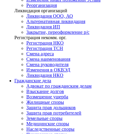
Реорганизация
Ликвидация организаций
Ликвидация ООО, АО
Альтернативная ликвидация
Ликвидация ИП
Закрытие, переоформление р/с
Регистрация некомм. орг.
Регистрация НКО
Регистрация ТСН
Смена адреса
Смена наименования
Смена руководителя
Изменения в ОКВЭД
Ликвидация НКО
Гражданские
дела
Адвокат по гражданским делам
Взыскание долгов
Возмещение ущерба
Жилищные споры
Защита прав дольщиков
Защита прав потребителей
Земельные споры
Медицинские споры
Наследственные споры