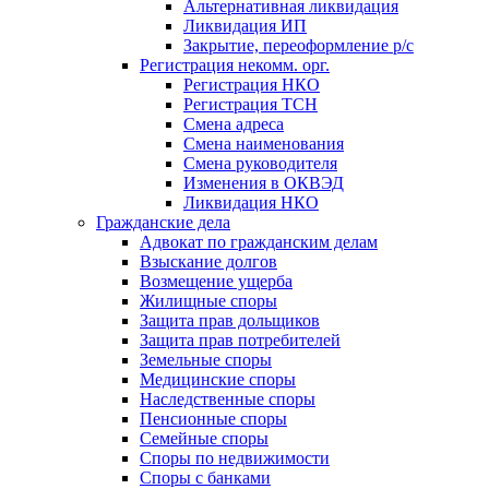
Альтернативная ликвидация
Ликвидация ИП
Закрытие, переоформление р/с
Регистрация некомм. орг.
Регистрация НКО
Регистрация ТСН
Смена адреса
Смена наименования
Смена руководителя
Изменения в ОКВЭД
Ликвидация НКО
Гражданские дела
Адвокат по гражданским делам
Взыскание долгов
Возмещение ущерба
Жилищные споры
Защита прав дольщиков
Защита прав потребителей
Земельные споры
Медицинские споры
Наследственные споры
Пенсионные споры
Семейные споры
Cпоры по недвижимости
Споры с банками