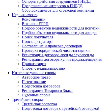
Оспорить действия сотрудников ГИБДД
Представление интересов в ГИБДД
Сбор документов для страховой компании
Недвижимость
Консультации
Выписки ЕГРП
Подбор объектов недвижимости для покупки
Подбор объектов недвижимости для аренды
Поиск покупателя
Поиск арендатора
Составление и проверка договоров
Проверка юридической чистоты сделки
Регистрация договора аренды / субаренды
Регистрация договора купли-продажи/дарения
Приватизация
Cпоры с недвижимостью
Интеллектуальные
споры
Авторское право
Патентование
Подготовка договоров
Регистрация Товарного Знака
Судебные споры
Третейские
споры
Третейская оговорка
Подготовка договора с третейской оговоркой