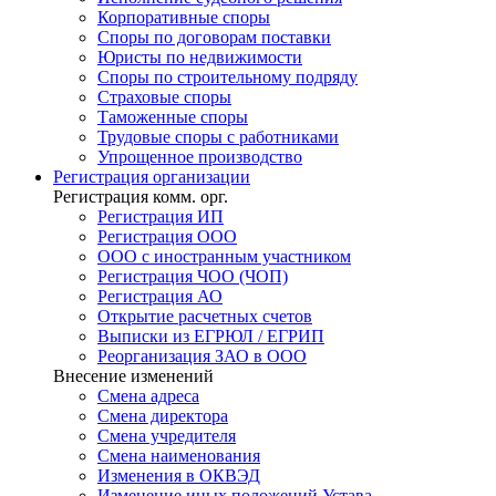
Корпоративные споры
Споры по договорам поставки
Юристы по недвижимости
Споры по строительному подряду
Страховые споры
Таможенные споры
Трудовые споры с работниками
Упрощенное производство
Регистрация
организации
Регистрация комм. орг.
Регистрация ИП
Регистрация ООО
ООО с иностранным участником
Регистрация ЧОО (ЧОП)
Регистрация АО
Открытие расчетных счетов
Выписки из ЕГРЮЛ / ЕГРИП
Реорганизация ЗАО в ООО
Внесение изменений
Смена адреса
Смена директора
Cмена учредителя
Смена наименования
Изменения в ОКВЭД
Изменение иных положений Устава