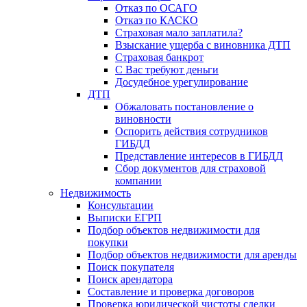
Отказ по ОСАГО
Отказ по КАСКО
Страховая мало заплатила?
Взыскание ущерба с виновника ДТП
Страховая банкрот
С Вас требуют деньги
Досудебное урегулирование
ДТП
Обжаловать постановление о
виновности
Оспорить действия сотрудников
ГИБДД
Представление интересов в ГИБДД
Сбор документов для страховой
компании
Недвижимость
Консультации
Выписки ЕГРП
Подбор объектов недвижимости для
покупки
Подбор объектов недвижимости для аренды
Поиск покупателя
Поиск арендатора
Составление и проверка договоров
Проверка юридической чистоты сделки