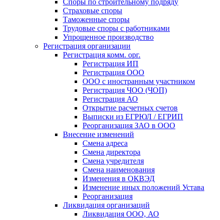
Споры по строительному подряду
Страховые споры
Таможенные споры
Трудовые споры с работниками
Упрощенное производство
Регистрация организации
Регистрация комм. орг.
Регистрация ИП
Регистрация ООО
ООО с иностранным участником
Регистрация ЧОО (ЧОП)
Регистрация АО
Открытие расчетных счетов
Выписки из ЕГРЮЛ / ЕГРИП
Реорганизация ЗАО в ООО
Внесение изменений
Смена адреса
Смена директора
Cмена учредителя
Смена наименования
Изменения в ОКВЭД
Изменение иных положений Устава
Реорганизация
Ликвидация организаций
Ликвидация ООО, АО