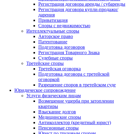
Регистрация договора аренды / субаренды
Регистрация договора купли-продажи/
дарения
Приватизация
Cпоры с недвижимостью
Интеллектуальные споры
Авторское право
Патентование
Подготовка договоров
Регистрация Товарного Знака
Судебные споры
Третейские споры
Третейская оговорка
Подготовка договора с третейской
оговоркой
Разрешение споров в третейском суде
Юридическое сопровождение
Услуги физическим лицам
Возмещение ущерба при затоплении
квартиры
Взыскание долгов
Медицинские споры
Антиколлектор (кредитный юрист)
Пенсионные споры
Юрист по трудовым спорам