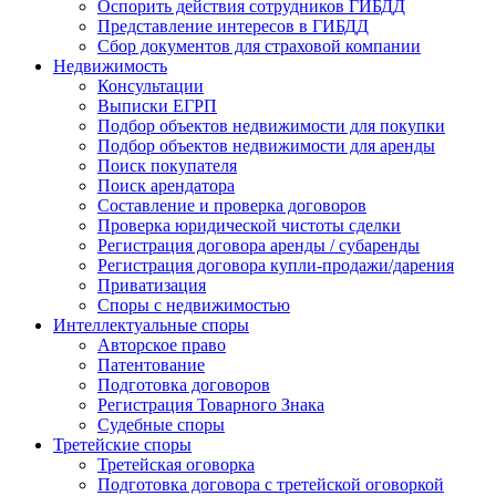
Оспорить действия сотрудников ГИБДД
Представление интересов в ГИБДД
Сбор документов для страховой компании
Недвижимость
Консультации
Выписки ЕГРП
Подбор объектов недвижимости для покупки
Подбор объектов недвижимости для аренды
Поиск покупателя
Поиск арендатора
Составление и проверка договоров
Проверка юридической чистоты сделки
Регистрация договора аренды / субаренды
Регистрация договора купли-продажи/дарения
Приватизация
Cпоры с недвижимостью
Интеллектуальные
споры
Авторское право
Патентование
Подготовка договоров
Регистрация Товарного Знака
Судебные споры
Третейские
споры
Третейская оговорка
Подготовка договора с третейской оговоркой