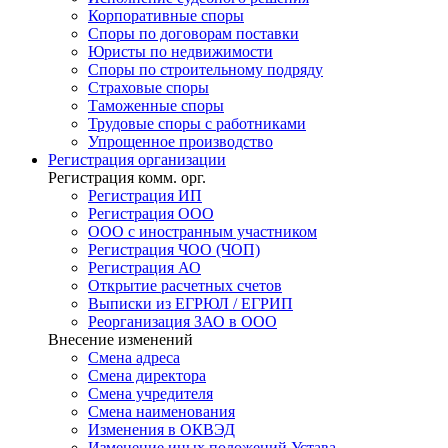
Корпоративные споры
Споры по договорам поставки
Юристы по недвижимости
Споры по строительному подряду
Страховые споры
Таможенные споры
Трудовые споры с работниками
Упрощенное производство
Регистрация
организации
Регистрация комм. орг.
Регистрация ИП
Регистрация ООО
ООО с иностранным участником
Регистрация ЧОО (ЧОП)
Регистрация АО
Открытие расчетных счетов
Выписки из ЕГРЮЛ / ЕГРИП
Реорганизация ЗАО в ООО
Внесение изменений
Смена адреса
Смена директора
Cмена учредителя
Смена наименования
Изменения в ОКВЭД
Изменение иных положений Устава