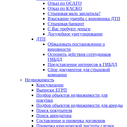
Отказ по ОСАГО
Отказ по КАСКО
Страховая мало заплатила?
Взыскание ущерба с виновника ДТП
Страховая банкрот
С Вас требуют деньги
Досудебное урегулирование
ДТП
Обжаловать постановление о
виновности
Оспорить действия сотрудников
ГИБДД
Представление интересов в ГИБДД
Сбор документов для страховой
компании
Недвижимость
Консультации
Выписки ЕГРП
Подбор объектов недвижимости для
покупки
Подбор объектов недвижимости для аренды
Поиск покупателя
Поиск арендатора
Составление и проверка договоров
Проверка юридической чистоты сделки