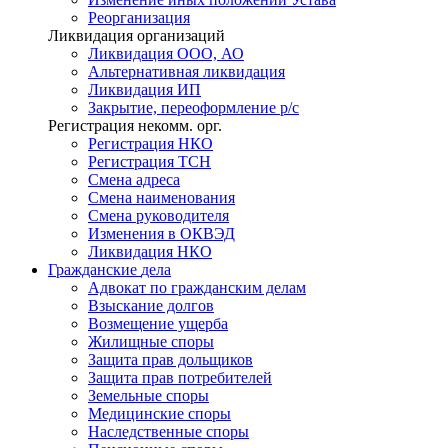
Реорганизация
Ликвидация организаций
Ликвидация ООО, АО
Альтернативная ликвидация
Ликвидация ИП
Закрытие, переоформление р/с
Регистрация некомм. орг.
Регистрация НКО
Регистрация ТСН
Смена адреса
Смена наименования
Смена руководителя
Изменения в ОКВЭД
Ликвидация НКО
Гражданские
дела
Адвокат по гражданским делам
Взыскание долгов
Возмещение ущерба
Жилищные споры
Защита прав дольщиков
Защита прав потребителей
Земельные споры
Медицинские споры
Наследственные споры