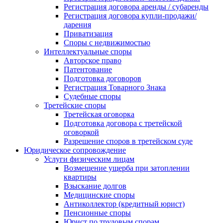
Регистрация договора аренды / субаренды
Регистрация договора купли-продажи/
дарения
Приватизация
Cпоры с недвижимостью
Интеллектуальные споры
Авторское право
Патентование
Подготовка договоров
Регистрация Товарного Знака
Судебные споры
Третейские споры
Третейская оговорка
Подготовка договора с третейской
оговоркой
Разрешение споров в третейском суде
Юридическое сопровождение
Услуги физическим лицам
Возмещение ущерба при затоплении
квартиры
Взыскание долгов
Медицинские споры
Антиколлектор (кредитный юрист)
Пенсионные споры
Юрист по трудовым спорам