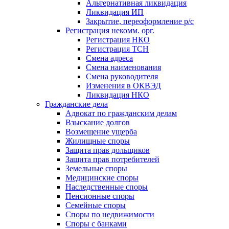
Альтернативная ликвидация
Ликвидация ИП
Закрытие, переоформление р/с
Регистрация некомм. орг.
Регистрация НКО
Регистрация ТСН
Смена адреса
Смена наименования
Смена руководителя
Изменения в ОКВЭД
Ликвидация НКО
Гражданские дела
Адвокат по гражданским делам
Взыскание долгов
Возмещение ущерба
Жилищные споры
Защита прав дольщиков
Защита прав потребителей
Земельные споры
Медицинские споры
Наследственные споры
Пенсионные споры
Семейные споры
Cпоры по недвижимости
Споры с банками