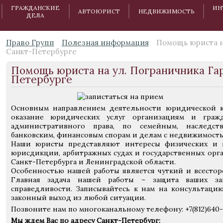
ГРАЖДАНСКИЕ
ИН
АВТОЮРИСТ
НЕДВИЖИМОСТЬ
ДЕЛА
Право Групп
Полезная информация
Помощь юриста н
Санкт-Петербурге
Помощь юриста на ул. Пограничника Гар
Петербурге
Основным направлением деятельности юридической к
оказание юридических услуг организациям и граж
административного права, по семейным, наследст
банковским, финансовым спорам и делам с недвижимость
Наши юристы представляют интересы физических и 
юрисдикции, арбитражных судах и государственных орг
Санкт-Петербурга и Ленинградской области.
Особенностью нашей работы является чуткий и всестор
Главная задача нашей работы – защита ваших за
справедливости. Записывайтесь к нам на консультац
законный выход из любой ситуации.
Позвоните нам по многоканальному телефону: +7(812)640-
Мы ждем Вас по адресу Санкт-Петербург: