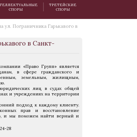
ТЕЛЛЕКТУАЛЬНЫЕ
ТРЕТЕЙСКИЕ
СПОРЫ
СПОРЫ
а ул. Пограничника Гарькавого в
ькавого в Санкт-
омпании «Право Групп» является
данам, в сфере гражданского и
венным, земельным, жилищным,
ю.
юридических лиц в судах общей
анах и учреждениях на территории
онний подход к каждому клиенту.
конных прав и восстановление
ию, и мы поможем найти верный и
24-28