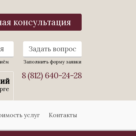
ная консультация
я
Задать вопрос
риём
Заполнить форму заявки
8 (812) 640-24-28
ний
рге
оимость услуг
Контакты