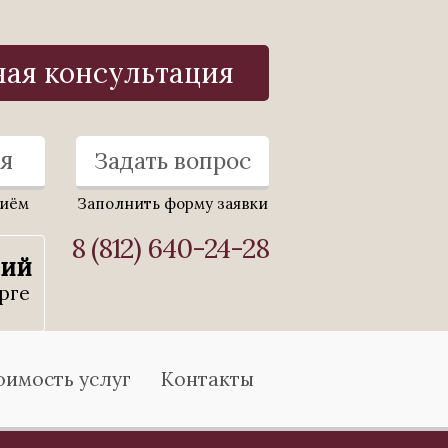
ная консультация
я
Задать вопрос
риём
Заполнить форму заявки
8 (812) 640-24-28
ний
рге
оимость услуг
Контакты