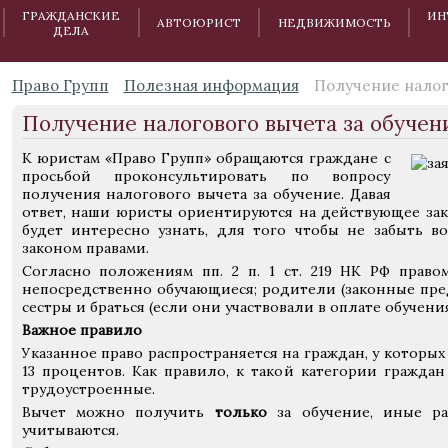
ГРАЖДАНСКИЕ
ИН
АВТОЮРИСТ
НЕДВИЖИМОСТЬ
ДЕЛА
Право Групп
Полезная информация
Получение налог
Получение налогового вычета за обучен
К юристам «Право Групп» обращаются граждане с
просьбой проконсультировать по вопросу
получения налогового вычета за обучение. Давая
ответ, наши юристы ориентируются на действующее зак
будет интересно узнать, для того чтобы не забыть в
законом правами.
Согласно положениям пп. 2 п. 1 ст. 219 НК РФ право
непосредственно обучающиеся; родители (законные пре
сестры и браться (если они участвовали в оплате обучения
Важное правило
Указанное право распространяется на граждан, у которых
13 процентов. Как правило, к такой категории гражда
трудоустроенные.
Вычет можно получить
только
за обучение, иные ра
учитываются.