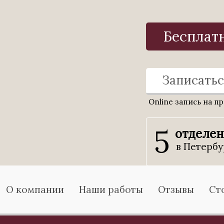
Бесплат
Записатьс
Online запись на п
5
отделе
в Петербу
О компании
Наши работы
Отзывы
Ст