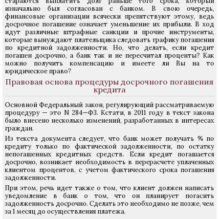
стараются выплатить долг раньше того срока, который
изначально был согласован с банком. В свою очередь,
финансовые организации всячески препятствуют этому, ведь
досрочное погашение означает уменьшение их прибыли. В ход
идут различные штрафные санкции и прочие инструменты,
которые вынуждают плательщика следовать графику погашения
по кредитной задолженности. Но, что делать, если кредит
погашен досрочно, а банк так и не пересчитал проценты? Как
можно получить компенсацию и имеете ли Вы на то
юридическое право?
Правовая основа процедуры досрочного погашения
кредита
Основной Федеральный закон, регулирующий рассматриваемую
процедуру — это N 284—Ф3. Кстати, в 2011 году в текст закона
было внесено несколько изменений, разработанных в интересах
граждан.
Из текста документа следует, что банк может получать % по
кредиту только по фактической задолженности, по остатку
непогашенных кредитных средств. Если кредит погашается
досрочно, возникает необходимость в перерасчете уплаченных
клиентом процентов, с учетом фактического срока погашения
задолженности.
При этом, речь идет также о том, что клиент должен написать
уведомление в банк о том, что он планирует погасить
задолженность досрочно. Сделать это необходимо не позже, чем
за 1 месяц до осуществления платежа.