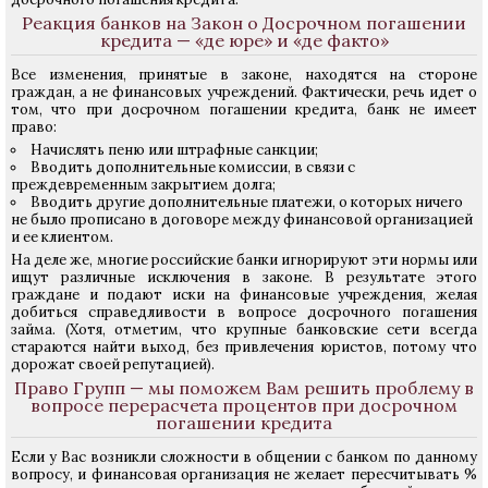
Реакция банков на Закон о Досрочном погашении
кредита — «де юре» и «де факто»
Все изменения, принятые в законе, находятся на стороне
граждан, а не финансовых учреждений. Фактически, речь идет о
том, что при досрочном погашении кредита, банк не имеет
право:
Начислять пеню или штрафные санкции;
Вводить дополнительные комиссии, в связи с
преждевременным закрытием долга;
Вводить другие дополнительные платежи, о которых ничего
не было прописано в договоре между финансовой организацией
и ее клиентом.
На деле же, многие российские банки игнорируют эти нормы или
ищут различные исключения в законе. В результате этого
граждане и подают иски на финансовые учреждения, желая
добиться справедливости в вопросе досрочного погашения
займа. (Хотя, отметим, что крупные банковские сети всегда
стараются найти выход, без привлечения юристов, потому что
дорожат своей репутацией).
Право Групп — мы поможем Вам решить проблему в
вопросе перерасчета процентов при досрочном
погашении кредита
Если у Вас возникли сложности в общении с банком по данному
вопросу, и финансовая организация не желает пересчитывать %