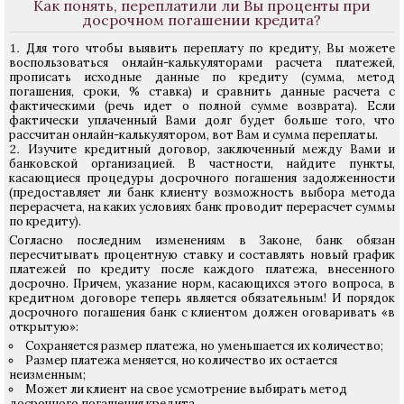
Как понять, переплатили ли Вы проценты при
досрочном погашении кредита?
Для того чтобы выявить переплату по кредиту, Вы можете
воспользоваться онлайн-калькуляторами расчета платежей,
прописать исходные данные по кредиту (сумма, метод
погашения, сроки, % ставка) и сравнить данные расчета с
фактическими (речь идет о полной сумме возврата). Если
фактически уплаченный Вами долг будет больше того, что
рассчитан онлайн-калькулятором, вот Вам и сумма переплаты.
Изучите кредитный договор, заключенный между Вами и
банковской организацией. В частности, найдите пункты,
касающиеся процедуры досрочного погашения задолженности
(предоставляет ли банк клиенту возможность выбора метода
перерасчета, на каких условиях банк проводит перерасчет суммы
по кредиту).
Согласно последним изменениям в Законе, банк обязан
пересчитывать процентную ставку и составлять новый график
платежей по кредиту после каждого платежа, внесенного
досрочно. Причем, указание норм, касающихся этого вопроса, в
кредитном договоре теперь является обязательным! И порядок
досрочного погашения банк с клиентом должен оговаривать «в
открытую»:
Сохраняется размер платежа, но уменьшается их количество;
Размер платежа меняется, но количество их остается
неизменным;
Может ли клиент на свое усмотрение выбирать метод
досрочного погашения кредита.