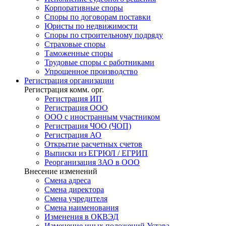
Корпоративные споры
Споры по договорам поставки
Юристы по недвижимости
Споры по строительному подряду
Страховые споры
Таможенные споры
Трудовые споры с работниками
Упрощенное производство
Регистрация
организации
Регистрация комм. орг.
Регистрация ИП
Регистрация ООО
ООО с иностранным участником
Регистрация ЧОО (ЧОП)
Регистрация АО
Открытие расчетных счетов
Выписки из ЕГРЮЛ / ЕГРИП
Реорганизация ЗАО в ООО
Внесение изменений
Смена адреса
Смена директора
Cмена учредителя
Смена наименования
Изменения в ОКВЭД
Изменение иных положений Устава