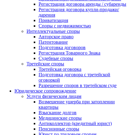
Регистрация договора аренды / субаренды
Регистрация договора купли-продажи/
дарения
Приватизация
Cпоры с недвижимостью
Интеллектуальные споры
Авторское право
Патентование
Подготовка договоров
Регистрация Товарного Знака
Судебные споры
Третейские споры
Третейская оговорка
Подготовка договора с третейской
оговоркой
Разрешение споров в третейском суде
Юридическое сопровождение
Услуги физическим лицам
Возмещение ущерба при затоплении
квартиры
Взыскание долгов
Медицинские споры
Антиколлектор (кредитный юрист)
Пенсионные споры
Юрист по трудовым спорам