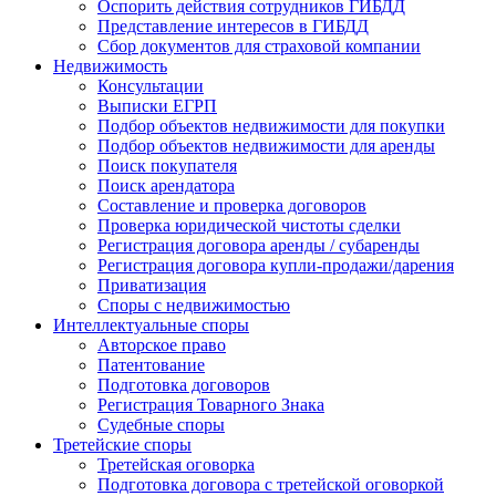
Оспорить действия сотрудников ГИБДД
Представление интересов в ГИБДД
Сбор документов для страховой компании
Недвижимость
Консультации
Выписки ЕГРП
Подбор объектов недвижимости для покупки
Подбор объектов недвижимости для аренды
Поиск покупателя
Поиск арендатора
Составление и проверка договоров
Проверка юридической чистоты сделки
Регистрация договора аренды / субаренды
Регистрация договора купли-продажи/дарения
Приватизация
Cпоры с недвижимостью
Интеллектуальные
споры
Авторское право
Патентование
Подготовка договоров
Регистрация Товарного Знака
Судебные споры
Третейские
споры
Третейская оговорка
Подготовка договора с третейской оговоркой