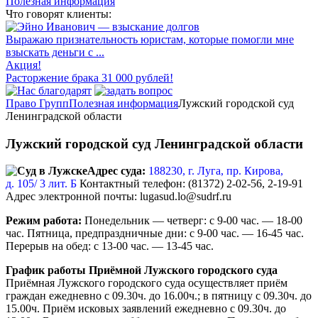
Полезная информация
Что говорят клиенты:
Выражаю признательность юристам, которые помогли мне
взыскать деньги с ...
Акция!
Расторжение брака 31 000 рублей!
Право Групп
Полезная информация
Лужский городской суд
Ленинградской области
Лужский городской суд Ленинградской области
Адрес суда:
188230, г. Луга, пр. Кирова,
д. 105/ 3 лит. Б
Контактный телефон:
(81372) 2-02-56, 2-19-91
Адрес электронной почты: lugasud.lo@sudrf.ru
Режим работа:
Понедельник — четверг: с 9-00 час. — 18-00
час. Пятница, предпраздничные дни: с 9-00 час. — 16-45 час.
Перерыв на обед: с 13-00 час. — 13-45 час.
График работы Приёмной Лужского городского суда
Приёмная Лужского городского суда осуществляет приём
граждан ежедневно с 09.30ч. до 16.00ч.; в пятницу с 09.30ч. до
15.00ч. Приём исковых заявлений ежедневно с 09.30ч. до