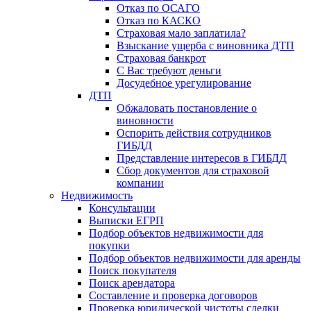
Отказ по ОСАГО
Отказ по КАСКО
Страховая мало заплатила?
Взыскание ущерба с виновника ДТП
Страховая банкрот
С Вас требуют деньги
Досудебное урегулирование
ДТП
Обжаловать постановление о
виновности
Оспорить действия сотрудников
ГИБДД
Представление интересов в ГИБДД
Сбор документов для страховой
компании
Недвижимость
Консультации
Выписки ЕГРП
Подбор объектов недвижимости для
покупки
Подбор объектов недвижимости для аренды
Поиск покупателя
Поиск арендатора
Составление и проверка договоров
Проверка юридической чистоты сделки