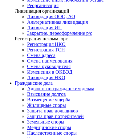
Реорганизация
Ликвидация организаций
Ликвидация ООО, АО
Альтернативная ликвидация
Ликвидация ИП
Закрытие, переоформление р/с
Регистрация некомм. орг.
Регистрация НКО
Регистрация ТСН
Смена адреса
Смена наименования
Смена руководителя
Изменения в ОКВЭД
Ликвидация НКО
Гражданские
дела
Адвокат по гражданским делам
Взыскание долгов
Возмещение ущерба
Жилищные споры
Защита прав дольщиков
Защита прав потребителей
Земельные споры
Медицинские споры
Наследственные споры