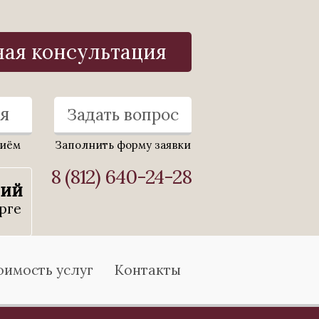
ная консультация
я
Задать вопрос
риём
Заполнить форму заявки
8 (812) 640-24-28
ний
рге
оимость услуг
Контакты