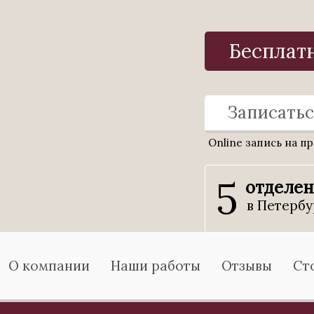
Бесплат
Записатьс
Online запись на п
5
отделе
в Петербу
О компании
Наши работы
Отзывы
Ст