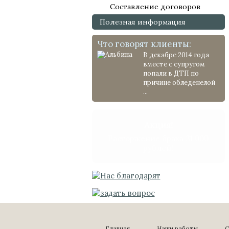
Составление договоров
Полезная информация
Что говорят клиенты:
В декабре 2014 года
вместе с супругом
попали в ДТП по
причине обледенелой
...
Акция!
Расторжение брака 31 000
рублей!
Главная
Наши работы
С