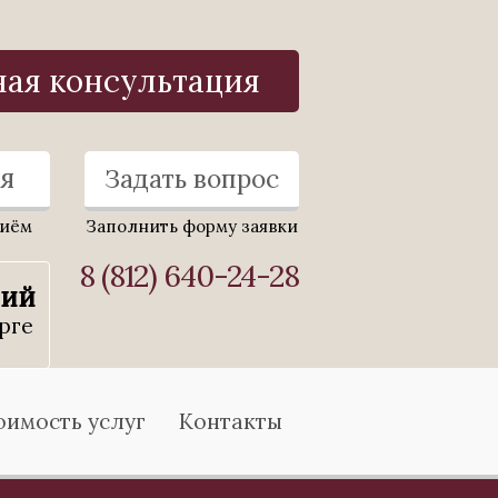
ная консультация
я
Задать вопрос
риём
Заполнить форму заявки
8 (812) 640-24-28
ний
рге
оимость услуг
Контакты