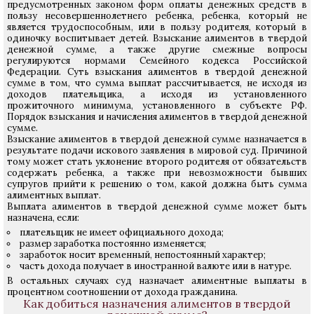
предусмотренных законом форм оплаты денежных средств в
пользу несовершеннолетнего ребенка, ребенка, который не
является трудоспособным, или в пользу родителя, который в
одиночку воспитывает детей. Взыскание алиментов в твердой
денежной сумме, а также другие смежные вопросы
регулируются нормами Семейного кодекса Российской
Федерации. Суть взыскания алиментов в твердой денежной
сумме в том, что сумма выплат рассчитывается, не исходя из
доходов плательщика, а исходя из установленного
прожиточного минимума, установленного в субъекте РФ.
Порядок взыскания и начисления алиментов в твердой денежной
сумме.
Взыскание алиментов в твердой денежной сумме назначается в
результате подачи искового заявления в мировой суд. Причиной
тому может стать уклонение второго родителя от обязательств
содержать ребенка, а также при невозможности бывших
супругов прийти к решению о том, какой должна быть сумма
алиментных выплат.
Выплата алиментов в твердой денежной сумме может быть
назначена, если:
плательщик не имеет официального дохода;
размер заработка постоянно изменяется;
заработок носит временный, непостоянный характер;
часть дохода получает в иностранной валюте или в натуре.
В остальных случаях суд назначает алиментные выплаты в
процентном соотношении от дохода гражданина.
Как добиться назначения алиментов в твердой