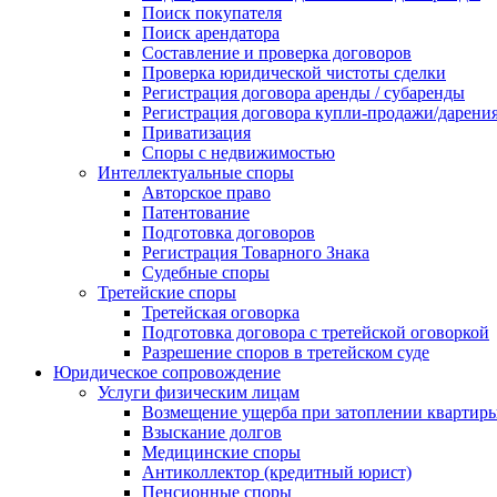
Поиск покупателя
Поиск арендатора
Составление и проверка договоров
Проверка юридической чистоты сделки
Регистрация договора аренды / субаренды
Регистрация договора купли-продажи/дарени
Приватизация
Cпоры с недвижимостью
Интеллектуальные споры
Авторское право
Патентование
Подготовка договоров
Регистрация Товарного Знака
Судебные споры
Третейские споры
Третейская оговорка
Подготовка договора с третейской оговоркой
Разрешение споров в третейском суде
Юридическое сопровождение
Услуги физическим лицам
Возмещение ущерба при затоплении квартир
Взыскание долгов
Медицинские споры
Антиколлектор (кредитный юрист)
Пенсионные споры