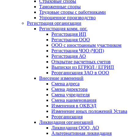
Страховые споры
Таможенные споры
Трудовые споры с работниками
Упрощенное производство
Регистрация организации
Регистрация комм. орг.
Регистрация ИП
Регистрация ООО
ООО с иностранным участником
Регистрация ЧОО (ЧОП)
Регистрация АО
Открытие расчетных счетов
Выписки из ЕГРЮЛ / ЕГРИП
Реорганизация ЗАО в ООО
Внесение изменений
Смена адреса
Смена директора
Cмена учредителя
Смена наименования
Изменения в ОКВЭД
Изменение иных положений Устава
Реорганизация
Ликвидация организаций
Ликвидация ООО, АО
Альтернативная ликвидация