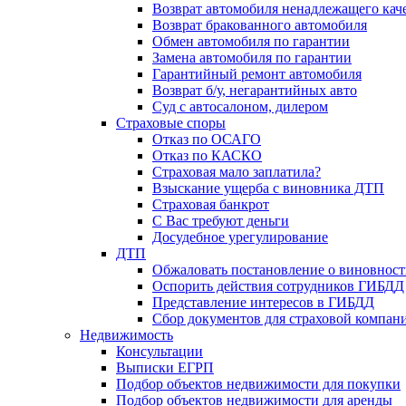
Возврат автомобиля ненадлежащего каче
Возврат бракованного автомобиля
Обмен автомобиля по гарантии
Замена автомобиля по гарантии
Гарантийный ремонт автомобиля
Возврат б/у, негарантийных авто
Суд с автосалоном, дилером
Страховые споры
Отказ по ОСАГО
Отказ по КАСКО
Страховая мало заплатила?
Взыскание ущерба с виновника ДТП
Страховая банкрот
С Вас требуют деньги
Досудебное урегулирование
ДТП
Обжаловать постановление о виновнос
Оспорить действия сотрудников ГИБДД
Представление интересов в ГИБДД
Сбор документов для страховой компан
Недвижимость
Консультации
Выписки ЕГРП
Подбор объектов недвижимости для покупки
Подбор объектов недвижимости для аренды