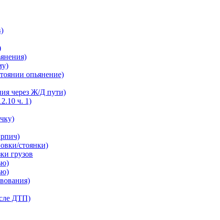
в)
)
ьянения)
му)
остоянии опьянение)
ния через Ж/Д пути)
2.10 ч. 1)
ечку)
ирпич)
новки/стоянки)
зки грузов
ью)
ью)
твования)
осле ДТП)