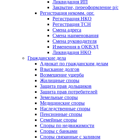
Ликвидация ИП
Закрытие, переоформление р/с
Регистрация некомм. орг.
Регистрация НКО
Регистрация ТСН
Смена адреса
Смена наименования
Смена руководителя
Изменения в ОКВЭД
Ликвидация НКО
Гражданские дела
Адвокат по гражданским делам
Взыскание долгов
Возмещение ущерба
Жилищные споры
Защита прав дольщиков
Защита прав потребителей
Земельные споры
Медицинские споры
Наследственные споры
Пенсионные споры
Семейные споры
Cпоры по недвижимости
Споры с банками
Споры связанные с заливом