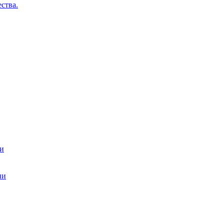
ства.
ти
ии