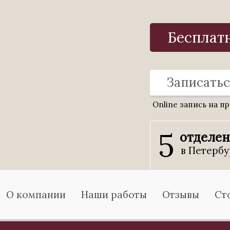
Бесплат
Записатьс
Online запись на п
5
отделе
в Петербу
О компании
Наши работы
Отзывы
Ст