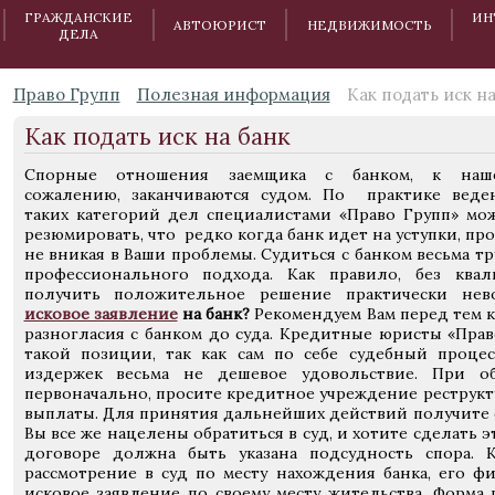
ГРАЖДАНСКИЕ
ИН
АВТОЮРИСТ
НЕДВИЖИМОСТЬ
ДЕЛА
Право Групп
Полезная информация
Как подать иск на
Как подать иск на банк
Спорные отношения заемщика с банком, к наш
сожалению, заканчиваются судом. По практике веде
таких категорий дел специалистами «Право Групп» мо
резюмировать, что редко когда банк идет на уступки, п
не вникая в Ваши проблемы. Судиться с банком весьма тр
профессионального подхода. Как правило, без кв
получить положительное решение практически не
исковое заявление
на банк?
Рекомендуем Вам перед тем к
разногласия с банком до суда. Кредитные юристы «Пра
такой позиции, так как сам по себе судебный проце
издержек весьма не дешевое удовольствие. При о
первоначально, просите кредитное учреждение реструкт
выплаты. Для принятия дальнейших действий получите 
Вы все же нацелены обратиться в суд, и хотите сделать 
договоре должна быть указана подсудность спора. К
рассмотрение в суд по месту нахождения банка, его 
исковое заявление по своему месту жительства. Форма