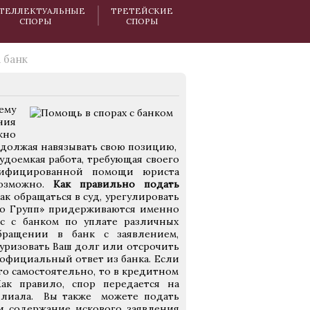
ТЕЛЛЕКТУАЛЬНЫЕ
ТРЕТЕЙСКИЕ
СПОРЫ
СПОРЫ
 банк
ему
ния
жно
родолжая навязывать свою позицию,
удоемкая работа, требующая своего
алифицированной помощи юриста
возможно.
Как правильно подать
ак обращаться в суд, урегулировать
во Групп» придерживаются именно
сс с банком по уплате различных
бращении в банк с заявлением,
уризовать Ваш долг или отсрочить
официальный ответ из банка. Если
это самостоятельно, то в кредитном
ак правило, спор передается на
филиала. Вы также можете подать
 и содержание искового заявления