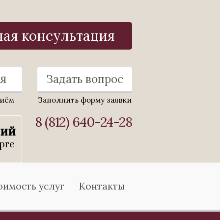
ная консультация
я
Задать вопрос
риём
Заполнить форму заявки
8 (812) 640-24-28
ний
рге
оимость услуг
Контакты