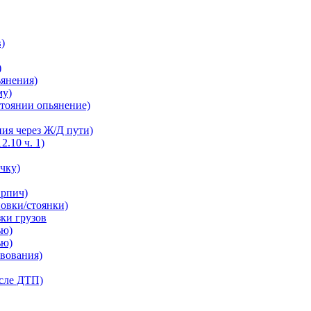
в)
)
ьянения)
му)
остоянии опьянение)
ния через Ж/Д пути)
2.10 ч. 1)
ечку)
ирпич)
новки/стоянки)
зки грузов
ью)
ью)
твования)
осле ДТП)