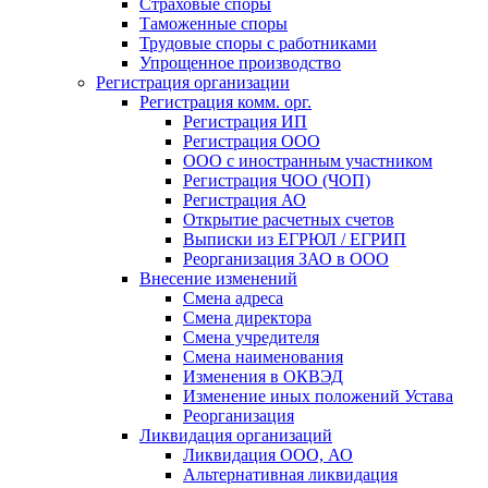
Страховые споры
Таможенные споры
Трудовые споры с работниками
Упрощенное производство
Регистрация организации
Регистрация комм. орг.
Регистрация ИП
Регистрация ООО
ООО с иностранным участником
Регистрация ЧОО (ЧОП)
Регистрация АО
Открытие расчетных счетов
Выписки из ЕГРЮЛ / ЕГРИП
Реорганизация ЗАО в ООО
Внесение изменений
Смена адреса
Смена директора
Cмена учредителя
Смена наименования
Изменения в ОКВЭД
Изменение иных положений Устава
Реорганизация
Ликвидация организаций
Ликвидация ООО, АО
Альтернативная ликвидация