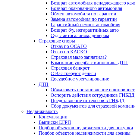
Возврат автомобиля ненадлежащего каче
Возврат бракованного автомобиля
Обмен автомобиля по гарантии
Замена автомобиля по гарантии
Гарантийный ремонт автомобиля
Возврат б/у, негарантийных авто
Суд с автосалоном, дилером
Страховые споры
Отказ по ОСАГО
Отказ по КАСКО
Страховая мало заплатила?
Взыскание ущерба с виновника ДТП
Страховая банкрот
С Вас требуют деньги
Досудебное урегулирование
ДТП
Обжаловать постановление о виновнос
Оспорить действия сотрудников ГИБДД
Представление интересов в ГИБДД
Сбор документов для страховой компан
Недвижимость
Консультации
Выписки ЕГРП
Подбор объектов недвижимости для покупки
Подбор объектов недвижимости для аренды