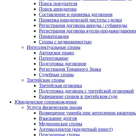
Поиск покупателя
Поиск арендатора
Составление и проверка договоров
Проверка юридической чистоты сделки
Регистрация договора аренды / субаренды
Регистрация договора купли-продажи/дарени
Приватизация
Cпоры с недвижимостью
Интеллектуальные споры
Авторское право
Патентование
Подготовка договоров
Регистрация Товарного Знака
Судебные споры
Третейские споры
Третейская оговорка
Подготовка договора с третейской оговоркой
Разрешение споров в третейском суде
Юридическое сопровождение
Услуги физическим лицам
Возмещение ущерба при затоплении квартир
Взыскание долгов
Медицинские споры
Антиколлектор (кредитный юрист)
Пенсионные споры