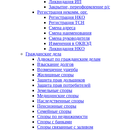
Ликвидация ИП
Закрытие, переоформление р/с
Регистрация некомм. орг.
Регистрация НКО
Регистрация ТСН
Смена адреса
Смена наименования
Смена руководителя
Изменения в ОКВЭД
Ликвидация НКО
Гражданские дела
Адвокат по гражданским делам
Взыскание долгов
Возмещение ущерба
Жилищные споры
Защита прав дольщиков
Защита прав потребителей
Земельные споры
Медицинские споры
Наследственные споры
Пенсионные споры
Семейные споры
Cпоры по недвижимости
Споры с банками
Споры связанные с заливом