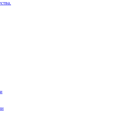
ства.
ти
ии