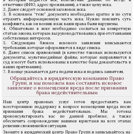
ответчике (ФИО, адрес проживания), а также цену иска.
Далее следует основной заголовок иска.
В основном “теле” документа необходимо кратко и по сути
отразить информационную часть иска. Нужно пояснить суть
конфликта, как он возник и как ваши права были нарушены.
Обязательно в иске необходимо сослаться на конкретную
статью закона, которым вы руководствовались при отстаивании
собственных интересов.
Следующим блоком искового заявления вписываются
требования, которые оформляются в виде списка.
Далее список приложений (в качестве таковых используются
документы, мультимедийные файлы, которые направляются в
суд и могут быть использованы в качестве базы доказательств в
ваших притязаниях).
В конце указывается дата подачи иска и подпись заявителя.
Обращайтесь в юридическую компанию Право
Групп, и мы поможем вам составить исковое
заявление о возмещении вреда после признания
брака недействительным
Наш центр правовых услуг готов предоставить вам
всестороннюю поддержку в вопросе возмещения вреда после
признания брака недействительным. Мы готовы
проконсультировать вас по данной проблеме, а также
обеспечить сопровождение нашими юристами на всех этапах
решения сложившейся ситуации.
Звоните в юридический центр Право Групп и записывайтесь на