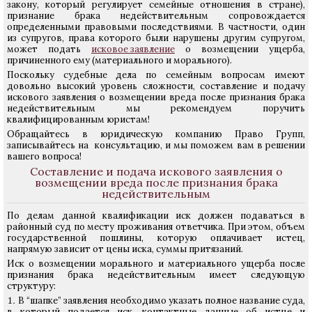
закону, который регулирует семейные отношения в стране),
признание брака недействительным сопровождается
определенными правовыми последствиями. В частности, один
из супругов, права которого были нарушены другим супругом,
может подать
исковое заявление
о возмещении ущерба,
причиненного ему (материального и морального).
Поскольку судебные дела по семейным вопросам имеют
довольно высокий уровень сложности, составление и подачу
искового заявления о возмещении вреда после признания брака
недействительным мы рекомендуем поручить
квалифицированным юристам!
Обращайтесь в юридическую компанию Право Групп,
записывайтесь на консультацию, и мы поможем вам в решении
вашего вопроса!
Составление и подача искового заявления о
возмещении вреда после признания брака
недействительным
По делам данной квалификации иск должен подаваться в
районный суд по месту проживания ответчика. При этом, объем
государственной пошлины, которую оплачивает истец,
напрямую зависит от цены иска, суммы притязаний.
Иск о возмещении морального и материального ущерба после
признания брака недействительным имеет следующую
структуру:
В “шапке” заявления необходимо указать полное название суда,
в который подается иск, контактные данные об истце и