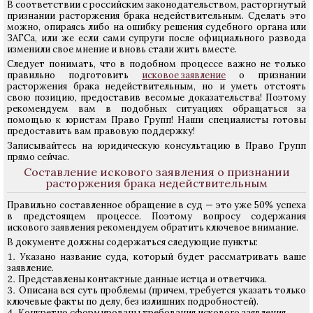
В соответствии с российским законодательством, расторгнутый
признании расторжения брака недействительным. Сделать это
можно, опираясь либо на ошибку решения судебного органа или
ЗАГСа, или же если сами супруги после официального развода
изменили свое мнение и вновь стали жить вместе.
Следует понимать, что в подобном процессе важно не только
правильно подготовить
исковое заявление
о признании
расторжения брака недействительным, но и уметь отстоять
свою позицию, предоставив весомые доказательства! Поэтому
рекомендуем вам в подобных ситуациях обращаться за
помощью к юристам Право Групп! Наши специалисты готовы
предоставить вам правовую поддержку!
Записывайтесь на юридическую консультацию в Право Групп
прямо сейчас.
Составление искового заявления о признании
расторжения брака недействительным
Правильно составленное обращение в суд — это уже 50% успеха
в предстоящем процессе. Поэтому вопросу содержания
искового заявления рекомендуем обратить ключевое внимание.
В документе должны содержаться следующие пункты:
Указано название суда, который будет рассматривать ваше
заявление.
Представлены контактные данные истца и ответчика.
Описана вся суть проблемы (причем, требуется указать только
ключевые факты по делу, без излишних подробностей).
Конкретно сформированы требования искового заявления.