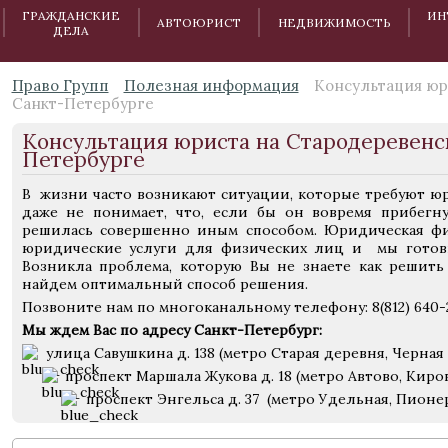
ГРАЖДАНСКИЕ
ИН
АВТОЮРИСТ
НЕДВИЖИМОСТЬ
ДЕЛА
Право Групп
Полезная информация
Консультация юри
Санкт-Петербурге
Консультация юриста на Стародеревенск
Петербурге
В жизни часто возникают ситуации, которые требуют ю
даже не понимает, что, если бы он вовремя прибег
решилась совершенно иным способом. Юридическая фи
юридические услуги для физических лиц и мы готовы
Возникла проблема, которую Вы не знаете как решить
найдем оптимальный способ решения.
Позвоните нам по многоканальному телефону: 8(812) 640-
Мы ждем Вас по адресу Санкт-Петербург:
улица Савушкина д. 138 (метро Старая деревня, Черная 
проспект Маршала Жукова д. 18 (метро Автово, Киро
проспект Энгельса д. 37 (метро Удельная, Пионе