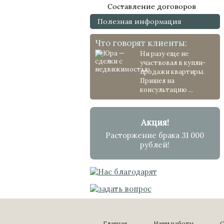
Составление договоров
Полезная информация
Что говорят клиенты:
Ни разу еще не
участвовал в купли-
продажи квартиры.
Пришел на
консультацию ...
Акция!
Расторжение брака 31 000
рублей!
Главная
Наши работы
С