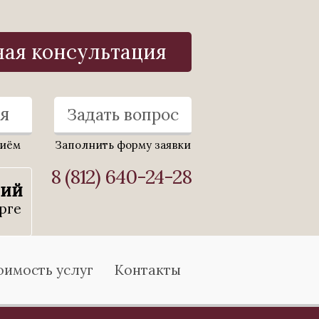
ная консультация
я
Задать вопрос
риём
Заполнить форму заявки
8 (812) 640-24-28
ний
рге
оимость услуг
Контакты