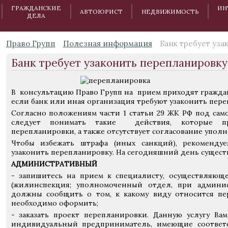
ГРАЖДАНСКИЕ
ИН
АВТОЮРИСТ
НЕДВИЖИМОСТЬ
ДЕЛА
Право Групп
Полезная информация
Банк требует уз
Банк требует узаконить перепланировку
В консультацию Право Групп на прием приходят граждане 
если банк или иная организация требуют узаконить пере
Согласно положениям части 1 статьи 29 ЖК РФ под са
следует понимать такие действия, которые п
перепланировки, а также отсутствует согласование упол
Чтобы избежать штрафа (иных санкций), рекоменду
узаконить перепланировку. На сегодняшний день сущест
АДМИНИСТРАТИВНЫЙ
- запишитесь на прием к специалисту, осуществляющ
(жилинспекция; уполномоченный отдел, при админи
должны сообщить о том, к какому виду относится пе
необходимо оформить;
- заказать проект перепланировки. Данную услугу Ва
индивидуальный предприниматель, имеющие соответс