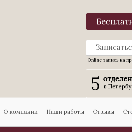
Бесплат
Записатьс
Online запись на п
5
отделе
в Петербу
О компании
Наши работы
Отзывы
Ст