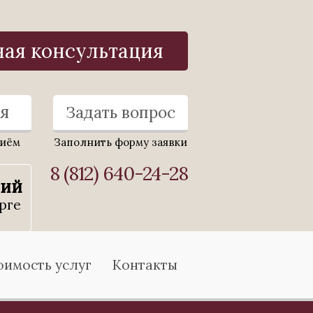
ная консультация
я
Задать вопрос
риём
Заполнить форму заявки
8 (812) 640-24-28
ний
рге
оимость услуг
Контакты