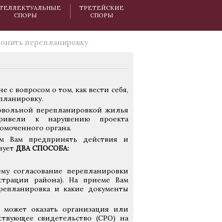
ТЕЛЛЕКТУАЛЬНЫЕ
ТРЕТЕЙСКИЕ
СПОРЫ
СПОРЫ
аконить перепланировку
с вопросом о том, как вести себя,
планировку.
мовольной перепланировкой жилья
ривели к нарушению проекта
номоченного органа.
ем Вам предпринять действия и
вует
ДВА СПОСОБА:
ему согласование перепланировки
страции района). На приеме Вам
репланировка и какие документы
м может оказать организация или
твующее свидетельство (СРО) на