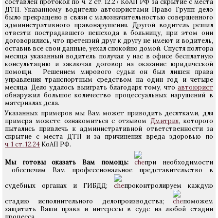
составлен протокол по ч. 2 ст. 12.27 КоАП РФ за скрытие с места
ДТП. Указанному водителю автоюристами Право Групп дело
было прекращено в связи с малозначительностью совершенного
административного правонарушения. Другой водитель решил
отвезти пострадавшего пешехода в больницу, при этом они
договорились, что претензий друг к другу не имеют и водитель,
оставив все свои данные, уехал спокойно домой. Спустя полтора
месяца указанный водитель получал у нас в офисе бесплатную
консультацию и заключал договор на оказание юридической
помощи. Решением мирового судьи он был лишен права
управления транспортным средством на один год и четыре
месяца. Дело удалось выиграть благодаря тому, что
автоюрист
обнаружил большое количество процессуальных нарушений в
материалах дела.
Указанных примеров мы Вам может приводить десятками, для
примера можете ознакомиться с отзывом
Дмитрия
, которого
пытались привлечь к административной ответственности за
скрытие с места ДТП и за причинения вреда здоровью по
ч. 1 ст. 12.24
КоАП РФ.
Мы готовы оказать Вам помощь:
при необходимости
обеспечим Вам профессиональное представительство в
судебных органах и ГИБДД;
проконтролируем каждую
стадию исполнительного делопроизводства;
поможем
защитить Ваши права и интересы в суде на любой стадии
процесса.