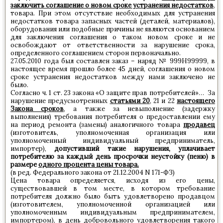
заключить соглашение о новом сроке устранения недостатков
,
товара. При этом отсутствие необходимых для устранения
недостатков товара запасных частей (деталей, материалов),
оборудования или подобные причины не являются основанием
для заключения соглашения о таком новом сроке и не
освобождают от ответственности за нарушение срока,
определенного соглашением сторон первоначально.
27.05.2010 года был составлен заказ – наряд № 999Н99999, в
настоящее время прошло более 45 дней, соглашения о новом
сроке устранения недостатков между нами заключено не
было.
Согласно ч. 1 ст. 23 закона «О защите прав потребителей»… За
нарушение предусмотренных
статьями 20
, 21 и 22
настоящего
Закона сроков
, а также за невыполнение (задержку
выполнения) требования потребителя о предоставлении ему
на период ремонта (замены) аналогичного товара
продавец
(изготовитель, уполномоченная организация или
уполномоченный индивидуальный предприниматель,
импортер),
допустивший такие нарушения, уплачивает
потребителю за каждый день просрочки неустойку (пеню) в
размере
одного процента цены товара.
(в ред. Федерального закона от 21.12.2004 N 171-ФЗ)
Цена товара определяется, исходя из его цены,
существовавшей в том месте, в котором требование
потребителя должно было быть удовлетворено продавцом
(изготовителем, уполномоченной организацией или
уполномоченным индивидуальным предпринимателем,
импортером), в день добровольного удовлетворения такого