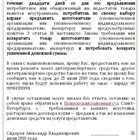
течение двадцати дней со дня его предъявления
потребителем или обнаруженный им недостаток товара
является неустранимым,
потребитель по своему выбору
вправе предъявить изготовителю
(уполномоченной
организации или уполномоченному индивидуальному
предпринимателю, импортеру) иные предусмотренные
пунктом 3 статьи 18 настоящего Закона требования или
возвратить товар изготовителю
(уполномоченной
организации или уполномоченному индивидуальному
предпринимателю, импортеру)
и потребовать возврата
уплаченной денежной суммы.
В связи с вышеизложенным, прошу Вас, предоставить мне на
время ремонта моего автотранспортного средства, другое
автотранспортное средство такого же типа, так же прошу Вас
сообщить мне в срок до 25 июня 2010 года, сведения о том,
какого числа будут исполнены работу по заказ – наряду №
999Н99999.
В случае оставления моего письма без ответа, оставляю за
собой право обратиться в
Приморский районный суд
Санкт-
Петербурга, с требованиями о выплате неустойки,
расторжением договора купли — продажи, а так же взыскание
денежных средств на услуги представителя.
Сидоров Александр Владимирович __________ 15
июня 2010 года