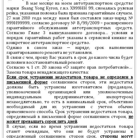
В мае месяце на моем автотранспортном средстве
марки Ssang Yong Kyron, г.н.з. Х999НН 99, сломалась рулевая
рейка, указанная поломка была признана гарантийным случаем.
27 мая 2010 года между нами был составлен заказ-наряд №
999H99999, согласно договору № В/99/2009 – расширенного
гарантийного обслуживания автотранспортных средств.
Согласно Главе 3 вышеуказанного договора… условия и
порядок гарантийных работ указаны в сервисной книжке на
конкретное автотранспортное средство.
Однако в самом заказ — наряде, срок выполнения
гарантированного ремонта не установлен.
В связи с чем, прошу Вас указать в срок до какого числа будет
исполнен восстановительный ремонт.
Согласно ч. 1 ст. 20 закона «О защите прав потребителей»…
Замена товара ненадлежащего качества:
Если срок устранения недостатков товара не определен в
письменной форме
соглашением сторон, эти недостатки
должны быть устранены изготовителем (продавцом,
уполномоченной организацией или уполномоченным
индивидуальным предпринимателем, импортером)
незамедлительно, то есть в минимальный срок, объективно
необходимый для их устранения с учетом обычно
применяемого способа. Срок устранения недостатков товара,
определяемый в письменной форме соглашением сторон,
не
может превышать сорок пять дней
.
В случае, если во время устранения недостатков товара
станет очевидным, что они не будут устранены в
определенный соглашением сторон срок,
стороны могут