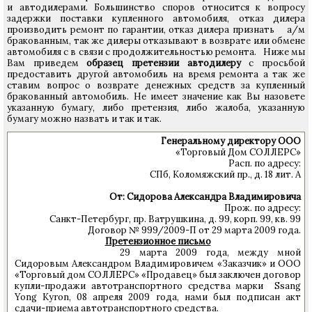
и автодилерами. Большинство споров относится к вопросу
задержки поставки купленного автомобиля, отказ дилера
производить ремонт по гарантии, отказ дилера признать а/м
бракованным, так же дилеры отказывают в возврате или обмене
автомобиля с в связи с продолжительностью ремонта. Ниже мы
Вам приведем
образец претензии автодилеру
с просьбой
предоставить другой автомобиль на время ремонта а так же
ставим вопрос о возврате денежных средств за купленный
бракованный автомобиль. Не имеет значение как Вы назовете
указанную бумагу, либо претензия, либо жалоба, указанную
бумагу можно назвать и так и так.
Генеральному директору ООО
«Торговый Дом СОЛЛЕРС»
Расп. по адресу:
СПб, Коломяжский пр., д. 18 лит. А
От: Сидорова Александра Владимировича
Прож. по адресу:
Санкт-Петербург, пр. Ватрушкина, д. 99, корп. 99, кв. 99
Договор № 999/2009-П от 29 марта 2009 года.
Претензионное письмо
29 марта 2009 года, между мной
Сидоровым Александром Владимировичем «Заказчик» и ООО
«Торговый дом СОЛЛЕРС» «Продавец» был заключен договор
купли-продажи автотранспортного средства марки Ssang
Yong Kyron, 08 апреля 2009 года, нами был подписан акт
сдачи-приема автотранспортного средства.