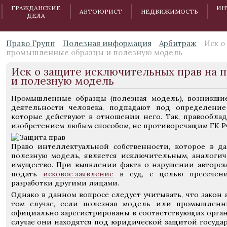
ГРАЖДАНСКИЕ
ИН
АВТОЮРИСТ
НЕДВИЖИМОСТЬ
ДЕЛА
Право Групп
Полезная информация
Арбитраж
Иск о
промышленные образцы и полезную модель
Иск о защите исключительных прав на
и полезную модель
Промышленные образцы (полезная модель), возникшие
деятельности человека, подпадают под определение
которые действуют в отношении него. Так, правооблад
изобретением любым способом, не противоречащим ГК Р
Право интеллектуальной собственности, которое в да
полезную модель, является исключительным, аналогичн
имущество. При выявлении факта о нарушении авторско
подать
исковое заявление
в суд, с целью пресечени
разработки другими лицами.
Однако в данном вопросе следует учитывать, что закон 
том случае, если полезная модель или промышленн
официально зарегистрированы в соответствующих орган
случае они находятся под юридической защитой государст