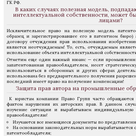
ГК РФ.
В каких случаях полезная модель, подпад
интеллектуальной собственности, может б
лицами?
Исключительное право на полезную модель патентоо
образец и зарегистрировавшее его в патентном бюро)
договору отчуждения прав использования изобретения.
является неотчуждаемым! То, есть, отчуждаемым являет
использование объекта интеллектуальной собственности
Отметим еще один важный нюанс — если промышленны
запатентованная правообладателем, несет стратегическ
использоваться в оборонных и других сферах деятель
использована без предварительного получения разрешен
последний имеет право на получение компенсации!
Защита прав автора на промышленные обр
К юристам компании Право Групп часто обращаются 
фактом нарушения их авторских прав. В данном случ
изучение ситуации и вырабатываем индивидуальную 
правообладателю!
Изучаются все имеющиеся документы по представленн
На основании законодательных норм вырабатывается с
патентообладателя;