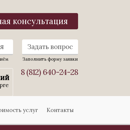
ная консультация
я
Задать вопрос
риём
Заполнить форму заявки
8 (812) 640-24-28
ний
рге
оимость услуг
Контакты