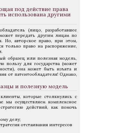
ающая под действие права
ыть использована другими
бладатель (лицо, разработавшее
 может передать другим лицам по
 Но, авторское право, при этом,
ся только право на распоряжение,
.
й образец или полезная модель,
ую пользу для государства (может
ности), она может быть изъята и
ия от патентообладателя! Однако,
азцы и полезную модель
клиенты, которые столкнулись с
ае мы осуществляем комплексное
стратегию действий, как помочь
ому делу;
тратегия отстаивания интересов