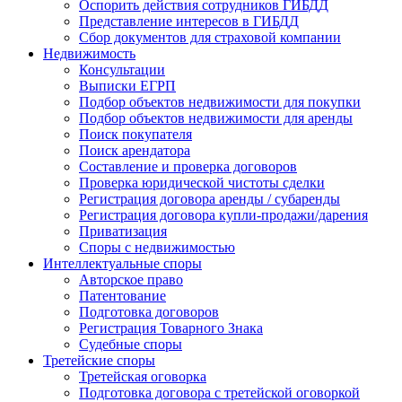
Оспорить действия сотрудников ГИБДД
Представление интересов в ГИБДД
Сбор документов для страховой компании
Недвижимость
Консультации
Выписки ЕГРП
Подбор объектов недвижимости для покупки
Подбор объектов недвижимости для аренды
Поиск покупателя
Поиск арендатора
Составление и проверка договоров
Проверка юридической чистоты сделки
Регистрация договора аренды / субаренды
Регистрация договора купли-продажи/дарения
Приватизация
Cпоры с недвижимостью
Интеллектуальные
споры
Авторское право
Патентование
Подготовка договоров
Регистрация Товарного Знака
Судебные споры
Третейские
споры
Третейская оговорка
Подготовка договора с третейской оговоркой