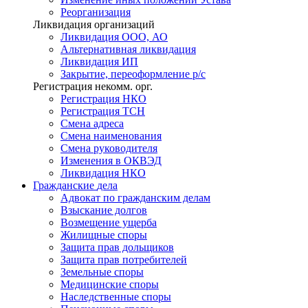
Реорганизация
Ликвидация организаций
Ликвидация ООО, АО
Альтернативная ликвидация
Ликвидация ИП
Закрытие, переоформление р/с
Регистрация некомм. орг.
Регистрация НКО
Регистрация ТСН
Смена адреса
Смена наименования
Смена руководителя
Изменения в ОКВЭД
Ликвидация НКО
Гражданские
дела
Адвокат по гражданским делам
Взыскание долгов
Возмещение ущерба
Жилищные споры
Защита прав дольщиков
Защита прав потребителей
Земельные споры
Медицинские споры
Наследственные споры