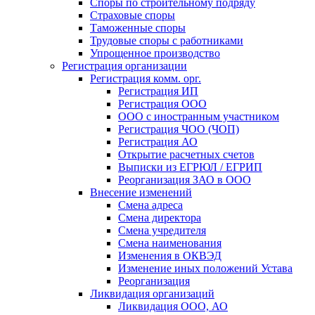
Споры по строительному подряду
Страховые споры
Таможенные споры
Трудовые споры с работниками
Упрощенное производство
Регистрация организации
Регистрация комм. орг.
Регистрация ИП
Регистрация ООО
ООО с иностранным участником
Регистрация ЧОО (ЧОП)
Регистрация АО
Открытие расчетных счетов
Выписки из ЕГРЮЛ / ЕГРИП
Реорганизация ЗАО в ООО
Внесение изменений
Смена адреса
Смена директора
Cмена учредителя
Смена наименования
Изменения в ОКВЭД
Изменение иных положений Устава
Реорганизация
Ликвидация организаций
Ликвидация ООО, АО