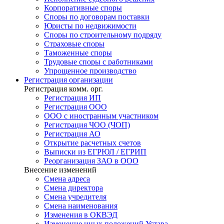
Корпоративные споры
Споры по договорам поставки
Юристы по недвижимости
Споры по строительному подряду
Страховые споры
Таможенные споры
Трудовые споры с работниками
Упрощенное производство
Регистрация
организации
Регистрация комм. орг.
Регистрация ИП
Регистрация ООО
ООО с иностранным участником
Регистрация ЧОО (ЧОП)
Регистрация АО
Открытие расчетных счетов
Выписки из ЕГРЮЛ / ЕГРИП
Реорганизация ЗАО в ООО
Внесение изменений
Смена адреса
Смена директора
Cмена учредителя
Смена наименования
Изменения в ОКВЭД
Изменение иных положений Устава