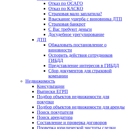
Отказ по ОСАГО
Отказ по КАСКО
Страховая мало заплатила?
Взыскание ущерба с виновника ДТП
Страховая банкрот
С Вас требуют деньги
Досудебное урегулирование
ДТП
Обжаловать постановление о
виновности
Оспорить действия сотрудников
ГИБДД
Представление интересов в ГИБДД
Сбор документов для страховой
компании
Недвижимость
Консультации
Выписки ЕГРП
Подбор объектов недвижимости для
покупки
Подбор объектов недвижимости для аренды
Поиск покупателя
Поиск арендатора
Составление и проверка договоров
Проверка юридической чистоты сделки