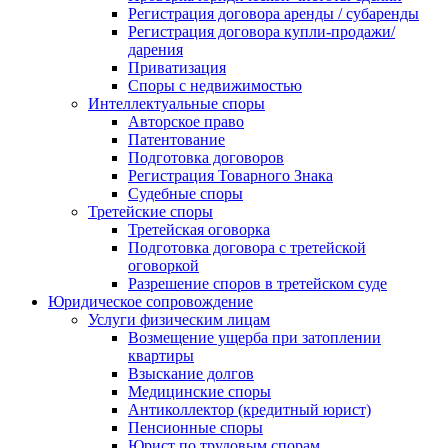
Регистрация договора аренды / субаренды
Регистрация договора купли-продажи/
дарения
Приватизация
Cпоры с недвижимостью
Интеллектуальные споры
Авторское право
Патентование
Подготовка договоров
Регистрация Товарного Знака
Судебные споры
Третейские споры
Третейская оговорка
Подготовка договора с третейской
оговоркой
Разрешение споров в третейском суде
Юридическое сопровождение
Услуги физическим лицам
Возмещение ущерба при затоплении
квартиры
Взыскание долгов
Медицинские споры
Антиколлектор (кредитный юрист)
Пенсионные споры
Юрист по трудовым спорам