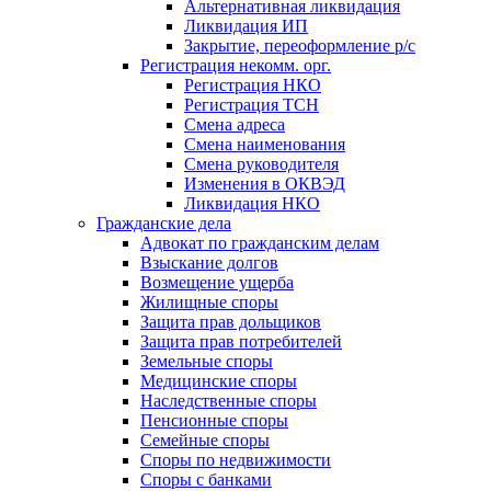
Альтернативная ликвидация
Ликвидация ИП
Закрытие, переоформление р/с
Регистрация некомм. орг.
Регистрация НКО
Регистрация ТСН
Смена адреса
Смена наименования
Смена руководителя
Изменения в ОКВЭД
Ликвидация НКО
Гражданские дела
Адвокат по гражданским делам
Взыскание долгов
Возмещение ущерба
Жилищные споры
Защита прав дольщиков
Защита прав потребителей
Земельные споры
Медицинские споры
Наследственные споры
Пенсионные споры
Семейные споры
Cпоры по недвижимости
Споры с банками