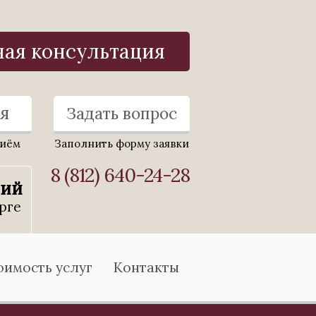
ная консультация
я
Задать вопрос
риём
Заполнить форму заявки
8 (812) 640-24-28
ний
рге
оимость услуг
Контакты