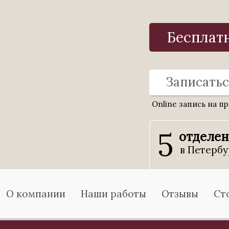
Бесплат
Записатьс
Online запись на п
5
отделе
в Петербу
О компании
Наши работы
Отзывы
Ст