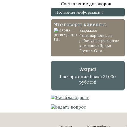
Составление договоров
Полезная информация
Что говорят клиенты:
Выражаю
благодарность за
работу специалистов
компании«Право
Групп». Они ...
Акция!
Расторжение брака 31 000
рублей!
Главная
Наши работы
С