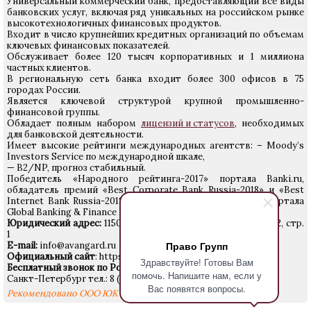
Универсальный коммерческий банк, предоставляющий все виды
банковских услуг, включая ряд уникальных на российском рынке
высокотехнологичных финансовых продуктов.
Входит в число крупнейших кредитных организаций по объемам
ключевых финансовых показателей.
Обслуживает более 120 тысяч корпоративных и 1 миллиона
частных клиентов.
В региональную сеть банка входит более 300 офисов в 75
городах России.
Является ключевой структурой крупной промышленно-
финансовой группы.
Обладает полным набором
лицензий и статусов
, необходимых
для банковской деятельности.
Имеет высокие рейтинги международных агентств: – Moody’s
Investors Service по международной шкале,
— B2/NP, прогноз стабильный.
Победитель «Народного рейтинга-2017» портала Banki.ru,
обладатель премий «Best Corporate Bank Russia-2018» и «Best
Internet Bank Russia-2018» авторитетного британского портала
Global Banking & Finance Review.
Юридический адрес:
115035, Москва, ул. Садовническая, д. 12, стр.
1
Право Групп
E-mail:
info@avangard.ru
Официальный сайт
: https://www.avangard.ru
Здравствуйте! Готовы Вам
Бесплатный звонок по России:
8 (800) 333-98-98
помочь. Напишите нам, если у
Санкт-Петербург тел.: 8 (812) 449-21-21
Вас появятся вопросы.
Рекомендовано ООО ЮК «Право Групп»