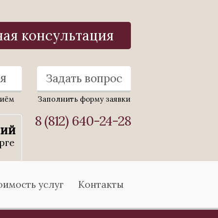
ная консультация
я
Задать вопрос
риём
Заполнить форму заявки
8 (812) 640-24-28
ний
рге
оимость услуг
Контакты