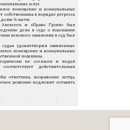
ммунальных услуг.
 жилое помещение и коммунальные
от собственника в порядке регресса
долю ¼ части.
 Алексеем и «Право Групп» был
ведению дела в суде о взыскании
ении искового заявления в суд был
 судья удовлетворил заявленные
 жилое помещение и коммунальных
дарственной пошлины.
горически не согласен и подал
соответствует действительным
ы ответчика, возражение истца,
уемое решение подлежит оставить