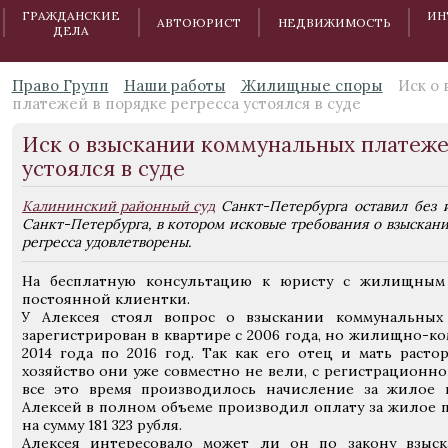
ГРАЖДАНСКИЕ
ИН
АВТОЮРИСТ
НЕДВИЖИМОСТЬ
ДЕЛА
Право Групп
Наши работы
Жилищные споры
Иск о
платежей в порядке регресса устоялся в суде
Иск о взыскании коммунальных платеже
устоялся в суде
Калининский районный суд
Санкт-Петербурга оставил без
Санкт-Петербурга, в котором исковые требования о взыскан
регресса удовлетворены.
На бесплатную консультацию к юристу с жилищным
постоянной клиентки.
У Алексея стоял вопрос о взыскании коммунальных
зарегистрирован в квартире с 2006 года, но жилищно-к
2014 года по 2016 год. Так как его отец и мать расто
хозяйство они уже совместно не вели, с регистрационног
все это время производилось начисление за жилое 
Алексей в полном объеме производил оплату за жилое 
на сумму 181 323 рубля.
Алексея интересовало может ли он по закону взыск