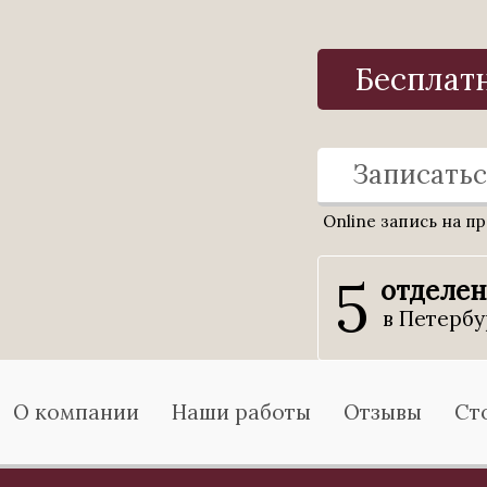
Бесплат
Записатьс
Online запись на п
5
отделе
в Петербу
О компании
Наши работы
Отзывы
Ст