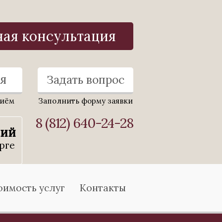
ная консультация
я
Задать вопрос
риём
Заполнить форму заявки
8 (812) 640-24-28
ний
рге
оимость услуг
Контакты