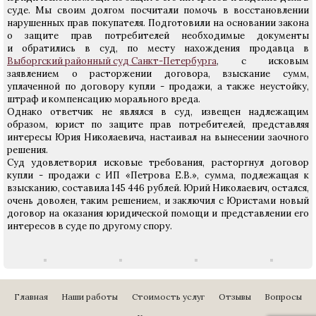
суде. Мы своим долгом посчитали помочь в восстановлении
нарушенных прав покупателя. Подготовили на основании закона
о защите прав потребителей необходимые документы
и обратились в суд, по месту нахождения продавца в
Выборгский районный суд Санкт-Петербурга
, с исковым
заявлением о расторжении договора, взыскание сумм,
уплаченной по договору купли - продажи, а также неустойку,
штраф и компенсацию морального вреда.
Однако ответчик не являлся в суд, извещен надлежащим
образом, юрист по защите прав потребителей, представляя
интересы Юрия Николаевича, настаивал на вынесении заочного
решения.
Суд удовлетворил исковые требования, расторгнул договор
купли - продажи с ИП «Петрова Е.В.», сумма, подлежащая к
взысканию, составила 145 446 рублей. Юрий Николаевич, остался,
очень доволен, таким решением, и заключил с Юристами новый
договор на оказания юридической помощи и представлении его
интересов в суде по другому спору.
Главная
Наши работы
Стоимость услуг
Отзывы
Вопросы