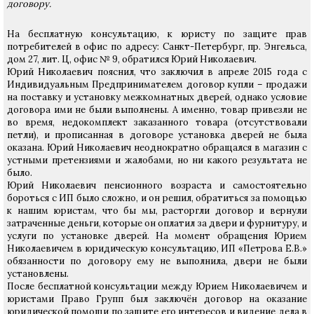
договору.
На бесплатную консультацию, к юристу по защите прав
потребителей в офис по адресу: Санкт-Петербург, пр. Энгельса,
дом 27, лит. Ц, офис № 9, обратился Юрий Николаевич.
Юрий Николаевич пояснил, что заключил в апреле 2015 года с
Индивидуальным Предпринимателем договор купли – продажи
на поставку и установку межкомнатных дверей, однако условие
договора ими не были выполнены. А именно, товар привезли не
во время, недокомплект заказанного товара (отсутствовали
петли), и прописанная в договоре установка дверей не была
оказана. Юрий Николаевич неоднократно обращался в магазин с
устными претензиями и жалобами, но ни какого результата не
было.
Юрий Николаевич пенсионного возраста и самостоятельно
бороться с ИП было сложно, и он решил, обратиться за помощью
к нашим юристам, что бы мы, расторгли договор и вернули
затраченные деньги, которые он оплатил за двери и фурнитуру, и
услуги по установке дверей. На момент обращения Юрием
Николаевичем в юридическую консультацию, ИП «Петрова Е.В.»
обязанности по договору ему не выполнила, двери не были
установлены.
После бесплатной консультации между Юрием Николаевичем и
юристами Право Групп был заключён договор на оказание
юридической помощи по защите его интересов и видение дела в