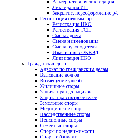
Альтернативная ликвидация
Ликвидация ИП
Закрытие, переоформление р/с
Регистрация некомм. орг.
Регистрация НКО
Регистрация ТСН
Смена адреса
Смена наименования
Смена руководителя
Изменения в ОКВЭД
Ликвидация НКО
Гражданские дела
Адвокат по гражданским делам
Взыскание долгов
Возмещение ущерба
Жилищные споры
Защита прав дольщиков
Защита прав потребителей
Земельные споры
Медицинские споры
Наследственные споры
Пенсионные споры
Семейные споры
Cпоры по недвижимости
Споры с банками