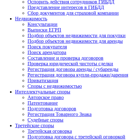
Оспорить действия сотрудников ГИБДД
Представление интересов в ГИБДД
Сбор документов для страховой компании
Недвижимость
Консультации
Выписки ЕГРП
Подбор объектов недвижимости для покупки
Подбор объектов недвижимости для аренды
Поиск покупателя
Поиск арендатора
Составление и проверка договоров
Проверка юридической чистоты сделки
Регистрация договора аренды / субаренды
Регистрация договора купли-продажи/дарения
Приватизация
Cпоры с недвижимостью
Интеллектуальные
споры
Авторское право
Патентование
Подготовка договоров
Регистрация Товарного Знака
Судебные споры
Третейские
споры
Третейская оговорка
Подготовка договора с третейской оговоркой