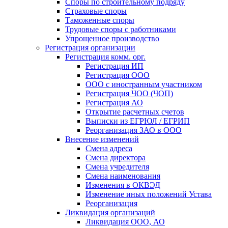
Споры по строительному подряду
Страховые споры
Таможенные споры
Трудовые споры с работниками
Упрощенное производство
Регистрация организации
Регистрация комм. орг.
Регистрация ИП
Регистрация ООО
ООО с иностранным участником
Регистрация ЧОО (ЧОП)
Регистрация АО
Открытие расчетных счетов
Выписки из ЕГРЮЛ / ЕГРИП
Реорганизация ЗАО в ООО
Внесение изменений
Смена адреса
Смена директора
Cмена учредителя
Смена наименования
Изменения в ОКВЭД
Изменение иных положений Устава
Реорганизация
Ликвидация организаций
Ликвидация ООО, АО