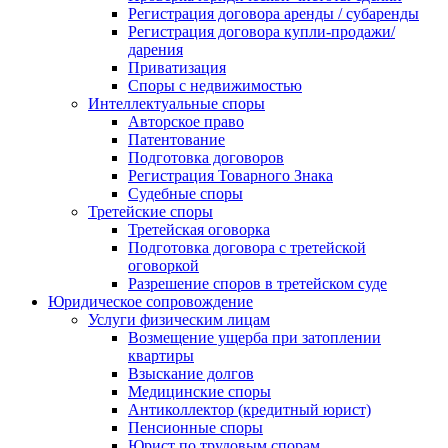
Регистрация договора аренды / субаренды
Регистрация договора купли-продажи/
дарения
Приватизация
Cпоры с недвижимостью
Интеллектуальные споры
Авторское право
Патентование
Подготовка договоров
Регистрация Товарного Знака
Судебные споры
Третейские споры
Третейская оговорка
Подготовка договора с третейской
оговоркой
Разрешение споров в третейском суде
Юридическое сопровождение
Услуги физическим лицам
Возмещение ущерба при затоплении
квартиры
Взыскание долгов
Медицинские споры
Антиколлектор (кредитный юрист)
Пенсионные споры
Юрист по трудовым спорам