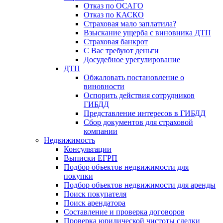
Отказ по ОСАГО
Отказ по КАСКО
Страховая мало заплатила?
Взыскание ущерба с виновника ДТП
Страховая банкрот
С Вас требуют деньги
Досудебное урегулирование
ДТП
Обжаловать постановление о
виновности
Оспорить действия сотрудников
ГИБДД
Представление интересов в ГИБДД
Сбор документов для страховой
компании
Недвижимость
Консультации
Выписки ЕГРП
Подбор объектов недвижимости для
покупки
Подбор объектов недвижимости для аренды
Поиск покупателя
Поиск арендатора
Составление и проверка договоров
Проверка юридической чистоты сделки