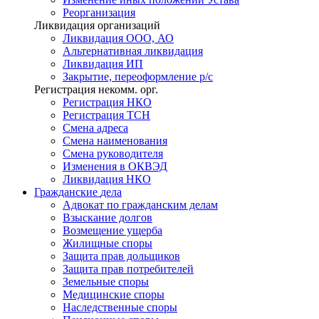
Реорганизация
Ликвидация организаций
Ликвидация ООО, АО
Альтернативная ликвидация
Ликвидация ИП
Закрытие, переоформление р/с
Регистрация некомм. орг.
Регистрация НКО
Регистрация ТСН
Смена адреса
Смена наименования
Смена руководителя
Изменения в ОКВЭД
Ликвидация НКО
Гражданские
дела
Адвокат по гражданским делам
Взыскание долгов
Возмещение ущерба
Жилищные споры
Защита прав дольщиков
Защита прав потребителей
Земельные споры
Медицинские споры
Наследственные споры