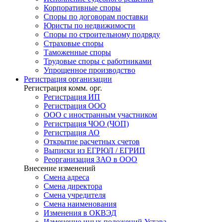
Корпоративные споры
Споры по договорам поставки
Юристы по недвижимости
Споры по строительному подряду
Страховые споры
Таможенные споры
Трудовые споры с работниками
Упрощенное производство
Регистрация
организации
Регистрация комм. орг.
Регистрация ИП
Регистрация ООО
ООО с иностранным участником
Регистрация ЧОО (ЧОП)
Регистрация АО
Открытие расчетных счетов
Выписки из ЕГРЮЛ / ЕГРИП
Реорганизация ЗАО в ООО
Внесение изменений
Смена адреса
Смена директора
Cмена учредителя
Смена наименования
Изменения в ОКВЭД
Изменение иных положений Устава