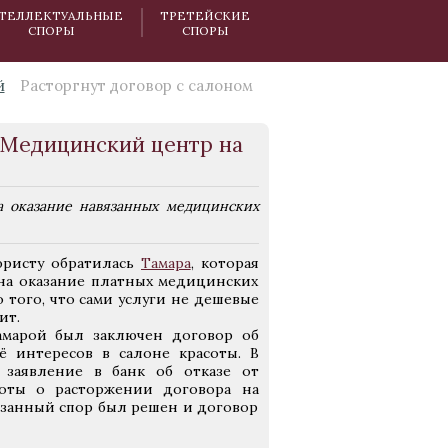
ТЕЛЛЕКТУАЛЬНЫЕ
ТРЕТЕЙСКИЕ
СПОРЫ
СПОРЫ
й
Расторгнут договор с салоном
 «Медицинский центр на
на оказание навязанных медицинских
юристу обратилась
Тамара
, которая
 на оказание платных медицинских
 того, что сами услуги не дешевые
ит.
амарой был заключен договор об
 интересов в салоне красоты. В
 заявление в банк об отказе от
соты о расторжении договора на
казанный спор был решен и договор