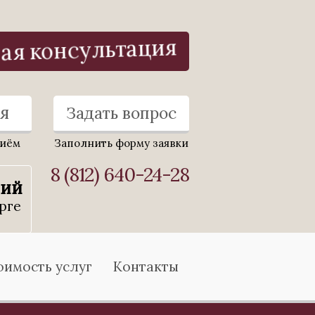
ая консультация
я
Задать вопрос
риём
Заполнить форму заявки
8 (812) 640-24-28
ний
рге
оимость услуг
Контакты