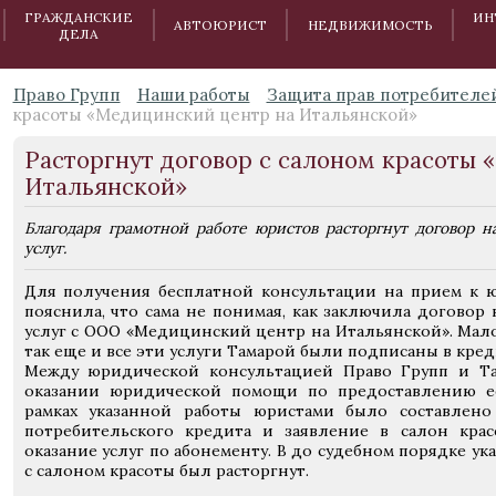
ГРАЖДАНСКИЕ
ИН
АВТОЮРИСТ
НЕДВИЖИМОСТЬ
ДЕЛА
Право Групп
Наши работы
Защита прав потребителе
красоты «Медицинский центр на Итальянской»
Расторгнут договор с салоном красоты
Итальянской»
Благодаря грамотной работе юристов расторгнут договор 
услуг.
Для получения бесплатной консультации на прием к 
пояснила, что сама не понимая, как заключила договор
услуг с ООО «Медицинский центр на Итальянской». Мало
так еще и все эти услуги Тамарой были подписаны в кред
Между юридической консультацией Право Групп и Т
оказании юридической помощи по предоставлению её
рамках указанной работы юристами было составлено
потребительского кредита и заявление в салон кра
оказание услуг по абонементу. В до судебном порядке у
с салоном красоты был расторгнут.