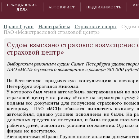
ГРАЖДАНСКИЕ
ИН
АВТОЮРИСТ
НЕДВИЖИМОСТЬ
ДЕЛА
Право Групп
Наши работы
Страховые споры
Судом 
ПАО «Межотраслевой страховой центр»
Судом взыскано страховое возмещение
страховой центр»
Выборгским районным судом Санкт-Петербурга удовлетворен
ПАО «МСЦ» страхового возмещения в размере 750 000 рублей
На бесплатную юридическую консультацию к автоюри
Петербурга обратился Николай.
У которого был угнан автомобиль, застрахованный по п
страховой центр» по риску «Угон» на страховую сумму 
поданы все документы для получения страхового возме
которому ПАО «МСЦ» обязался выплатить выплату в 
автомобиля, однако условия исполнены не были. На ра
денежных средств не поступило, и была подана письмен
рабочих дней, исполнить условия соглашения. Однако и
фирмы не поступило.
Автоюристами «Право Групп» после анализа документо