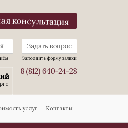
ная консультация
я
Задать вопрос
риём
Заполнить форму заявки
8 (812) 640-24-28
ний
рге
оимость услуг
Контакты