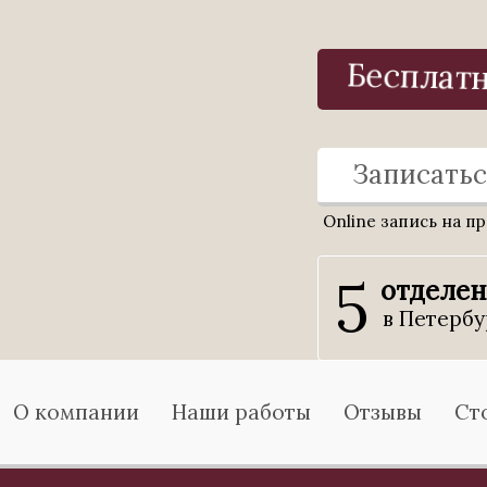
Бесплат
Записатьс
Online запись на п
5
отделе
в Петербу
О компании
Наши работы
Отзывы
Ст