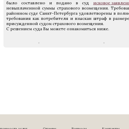
было составлено и подано в суд
исковое заявлен
невыплаченной суммы страхового возмещения. Требова
районном суде Санкт-Петербурга удовлетворены в полно
требования как потребителя и взыскан штраф в размер
присужденной судом страхового возмещения.
С решением суда Вы можете ознакомиться ниже.
тоимость услуг
Отзывы
Вопросы
Контакты