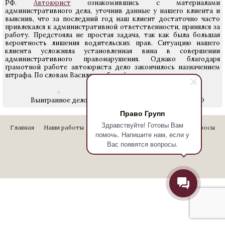
РФ.
Автоюрист
ознакомившись с материалами
административного дела, уточнив данные у нашего клиента и
выяснив, что за последний год наш клиент достаточно часто
привлекался к административной ответственности, принялся за
работу. Предстояла не простая задача, так как была большая
вероятность лишения водительских прав. Ситуацию нашего
клиента усложняла установленная вина в совершении
административного правонарушения. Однако благодаря
грамотной работе автоюриста дело закончилось назначением
штрафа. По словам Василия, работой он остался доволен.
Выигранное дело
по ч. 4 ст. 12.15 КоАП РФ
Право Групп
Здравствуйте! Готовы Вам
Главная
Наши работы
Стоимость услуг
Отзывы
Вопросы
помочь. Напишите нам, если у
Контакты
Вас появятся вопросы.