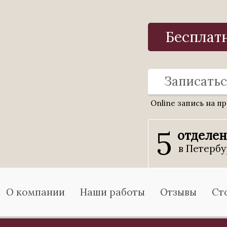
Бесплат
Записатьс
Online запись на п
5
отделе
в Петербу
О компании
Наши работы
Отзывы
Ст