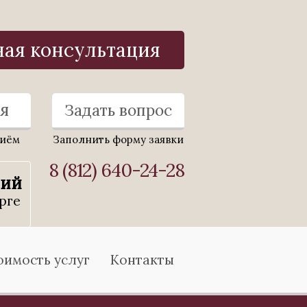
ная консультация
я
Задать вопрос
риём
Заполнить форму заявки
8 (812) 640-24-28
ний
рге
оимость услуг
Контакты