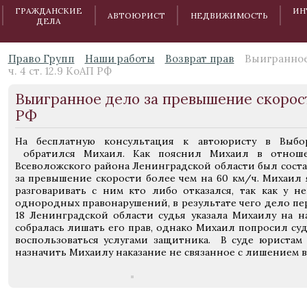
ГРАЖДАНСКИЕ
ИН
АВТОЮРИСТ
НЕДВИЖИМОСТЬ
ДЕЛА
Право Групп
Наши работы
Возврат прав
Выигранное
ч. 4 ст. 12.9 КоАП РФ
Выигранное дело за превышение скорости
РФ
На бесплатную консультация к автоюристу в Выбор
обратился Михаил. Как пояснил Михаил в отнош
Всеволожского района Ленинградской области был сост
за превышение скорости более чем на 60 км/ч. Михаил 
разговаривать с ним кто либо отказался, так как у н
однородных правонарушений, в результате чего дело пер
18 Ленинградской области судья указала Михаилу на
собралась лишать его прав, однако Михаил попросил суд
воспользоваться услугами защитника. В суде юристам 
назначить Михаилу наказание не связанное с лишением 