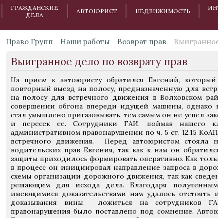
ГРАЖДАНСКИЕ
ИН
АВТОЮРИСТ
НЕДВИЖИМОСТЬ
ДЕЛА
Право Групп
Наши работы
Возврат прав
Выигранное
Выигранное дело по возврату прав
На прием к автоюристу обратился Евгений, которы
повторный выезд на полосу, предназначенную для встр
на полосу для встречного движения в Волховском ра
совершении обгона впереди идущей машины, однако 
стал умышлено пригазовывать, тем самым он не успел з
и пересек ее. Сотрудники ГАИ, поймав нашего кл
административном правонарушении по ч. 5 ст. 12.15 КоА
встречного движения. Перед автоюристом стояла н
водительских прав Евгения, так как к нам он обратил
защиты приходилось формировать оперативно. Как тол
в процесс он инициировал направление запроса в дор
схемы организации дорожного движения, так как сведе
решающим для исхода дела. Благодаря полученным
имеющимися доказательствами нам удалось отстоять 
доказывания вины ложиться на сотрудников ГА
правонарушения было поставлено под сомнение. Автою