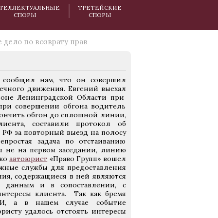
ТЕЛЛЕКТУАЛЬНЫЕ
ТРЕТЕЙСКИЕ
СПОРЫ
СПОРЫ
 дело по возврату прав
й сообщил нам, что он совершил
ечного движения. Евгений выехал
йоне Ленинградской Области при
при совершении обгона водитель
акончить обгон до сплошной линии,
иента, составили протокол об
П РФ за повторный выезд на полосу
епростая задача по отстаиванию
ся не на первом заседании, линию
ько
автоюрист
«Право Групп» вошел
ожные службы для предоставления
ния, содержащиеся в ней являются
 данным и в сопоставлении, с
интересы клиента. Так как бремя
И, а в нашем случае событие
ристу удалось отстоять интересы