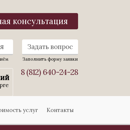
ная консультация
я
Задать вопрос
риём
Заполнить форму заявки
8 (812) 640-24-28
ний
рге
оимость услуг
Контакты