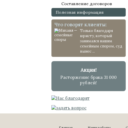
Составление договоров
Полезная информация
Что говорят клиенты:
Только благодаря
юристу, который
занимался нашим
семейным спором, суд
вынес ...
Акция!
Расторжение брака 31 000
рублей!
Главная
Наши работы
С