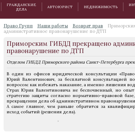
ГРАЖДАНСКИЕ
ИН
АВТОЮРИСТ
НЕДВИЖИМОСТЬ
ДЕЛА
Право Групп
Наши работы
Возврат прав
Приморски
административное правонарушение по ДТП
Приморским ГИБДД прекращено админи
правонарушение по ДТП
Отделом ГИБДД Приморского района Санкт-Петербурга прек
В один из офисов юридической консультации «Право 
Юрий Валентинович, за бесплатной консультацией по
вопросом: как избежать наказание, а именно лишения во
Страх Юрия Валентиновича не беспочвенный, но опыт
стратегию защиты согласно нормативно-правовой базе
прекращении дела об административном правонарушени
А самое главное, чем раньше обратится за квалифиц
исход событий (решения дела).