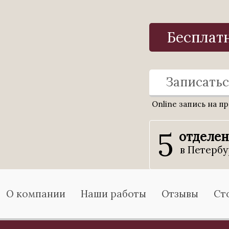
Бесплат
Записатьс
Online запись на п
5
отделе
в Петербу
О компании
Наши работы
Отзывы
Ст