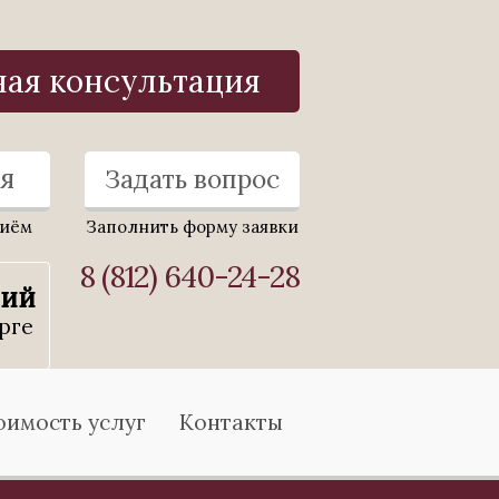
ная консультация
я
Задать вопрос
риём
Заполнить форму заявки
8 (812) 640-24-28
ний
рге
оимость услуг
Контакты