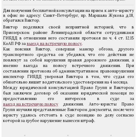
Для получения бесплатной консультации на прием к авто-юристу
в офис по адресу: Санкт-Петербург, пр. Маршала Жукова д.18,
обратился Виктор.
Виктор поделился своей неприятной историей, что в
Приозерском районе Ленинградской области сотрудниками
ГИБДД в отношении него составили протокол по ч. 4 ст. 12.15
КоАП РФ за
выезд на встречную полосу
.
Как пояснил Виктор, совершая маневр обгона, другого
транспортного средства он убедился, что его действия не
повлекут за собой нарушения правил дорожного движения, а
именно выезда на полосу встречного движения. При
составлении протокола об административном правонарушении
инспектор ГИБДД уверовал Виктора в том, что судья его
обязательно лишит водительского удостоверения на 4 месяца.
Между юридической консультацией Право Групп и Виктором
был заключен договор об оказании юридической помощи по
предоставлению его интересов в суде за
выезд на встречную полосу
движения. Авто-юристы Право
Групп изучили представленные Виктором документы, после чего
юристу удалось отстоять в суде позицию по делу согласно
которой за грубое нарушение вынесен штраф.