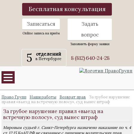
Бесплатная консультация
Записаться
Задать
Online запись на приём
вопрос
Заполнить форму заявки
5
отделений
8 (812) 640-24-28
в Петербурге
Право Групп
Наши работы
Возврат прав
За грубое нарушение
правил «выезд на встречную полосу», суд вынес штраф
За грубое нарушение правил «выезд на
встречную полосу», суд вынес штраф
Мировым судьей г. Санкт-Петербурга назначено наказание по ч. 4
ст. 12.15 КоАП РФ не связанное с лишением водительских прав.