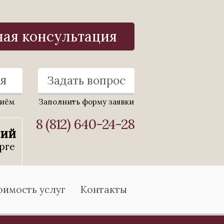
ная консультация
я
Задать вопрос
риём
Заполнить форму заявки
8 (812) 640-24-28
ний
рге
оимость услуг
Контакты