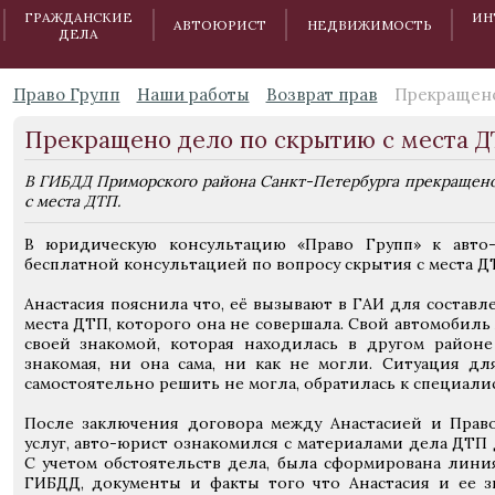
ГРАЖДАНСКИЕ
ИН
АВТОЮРИСТ
НЕДВИЖИМОСТЬ
ДЕЛА
Право Групп
Наши работы
Возврат прав
Прекращено
Прекращено дело по скрытию с места 
В ГИБДД Приморского района Санкт-Петербурга прекращено
с места ДТП.
В юридическую консультацию «Право Групп» к авто-ю
бесплатной консультацией по вопросу скрытия с места Д
Анастасия пояснила что, её вызывают в ГАИ для составл
места ДТП, которого она не совершала. Свой автомобиль
своей знакомой, которая находилась в другом район
знакомая, ни она сама, ни как не могли. Ситуация дл
самостоятельно решить не могла, обратилась к специали
После заключения договора между Анастасией и Прав
услуг, авто-юрист ознакомился с материалами дела ДТП
С учетом обстоятельств дела, была сформирована лини
ГИБДД, документы и факты того что Анастасия и ее з