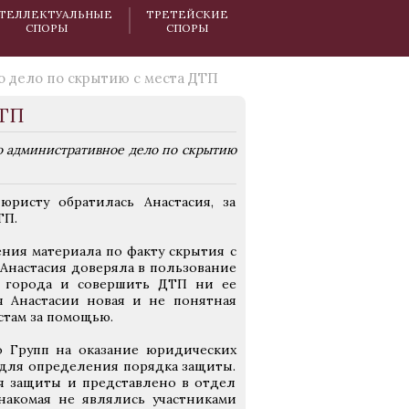
ТЕЛЛЕКТУАЛЬНЫЕ
ТРЕТЕЙСКИЕ
СПОРЫ
СПОРЫ
 дело по скрытию с места ДТП
ДТП
 административное дело по скрытию
ристу обратилась Анастасия, за
ТП.
ения материала по факту скрытия с
 Анастасия доверяла в пользование
е города и совершить ДТП ни ее
я Анастасии новая и не понятная
стам за помощью.
о Групп на оказание юридических
 для определения порядка защиты.
я защиты и представлено в отдел
накомая не являлись участниками