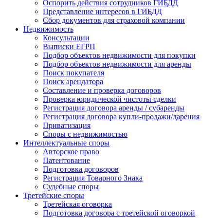
Оспорить действия сотрудников ГИБДД
Представление интересов в ГИБДД
Сбор документов для страховой компании
Недвижимость
Консультации
Выписки ЕГРП
Подбор объектов недвижимости для покупки
Подбор объектов недвижимости для аренды
Поиск покупателя
Поиск арендатора
Составление и проверка договоров
Проверка юридической чистоты сделки
Регистрация договора аренды / субаренды
Регистрация договора купли-продажи/дарения
Приватизация
Cпоры с недвижимостью
Интеллектуальные
споры
Авторское право
Патентование
Подготовка договоров
Регистрация Товарного Знака
Судебные споры
Третейские
споры
Третейская оговорка
Подготовка договора с третейской оговоркой