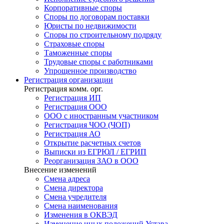
Корпоративные споры
Споры по договорам поставки
Юристы по недвижимости
Споры по строительному подряду
Страховые споры
Таможенные споры
Трудовые споры с работниками
Упрощенное производство
Регистрация
организации
Регистрация комм. орг.
Регистрация ИП
Регистрация ООО
ООО с иностранным участником
Регистрация ЧОО (ЧОП)
Регистрация АО
Открытие расчетных счетов
Выписки из ЕГРЮЛ / ЕГРИП
Реорганизация ЗАО в ООО
Внесение изменений
Смена адреса
Смена директора
Cмена учредителя
Смена наименования
Изменения в ОКВЭД
Изменение иных положений Устава