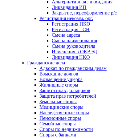
Альтернативная ликвидация
Ликвидация ИП
Закрытие, переоформление р/с
Регистрация некомм. орг.
Регистрация НКО
Регистрация ТСН
Смена адреса
Смена наименования
Смена руководителя
Изменения в ОКВЭД
Ликвидация НКО
Гражданские дела
Адвокат по гражданским делам
Взыскание долгов
Возмещение ущерба
Жилищные споры
Защита прав дольщиков
Защита прав потребителей
Земельные споры
Медицинские споры
Наследственные споры
Пенсионные споры
Семейные споры
Cпоры по недвижимости
Споры с банками