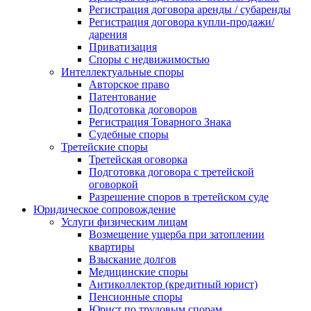
Регистрация договора аренды / субаренды
Регистрация договора купли-продажи/
дарения
Приватизация
Cпоры с недвижимостью
Интеллектуальные споры
Авторское право
Патентование
Подготовка договоров
Регистрация Товарного Знака
Судебные споры
Третейские споры
Третейская оговорка
Подготовка договора с третейской
оговоркой
Разрешение споров в третейском суде
Юридическое сопровождение
Услуги физическим лицам
Возмещение ущерба при затоплении
квартиры
Взыскание долгов
Медицинские споры
Антиколлектор (кредитный юрист)
Пенсионные споры
Юрист по трудовым спорам