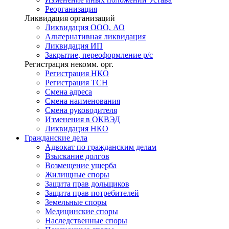
Реорганизация
Ликвидация организаций
Ликвидация ООО, АО
Альтернативная ликвидация
Ликвидация ИП
Закрытие, переоформление р/с
Регистрация некомм. орг.
Регистрация НКО
Регистрация ТСН
Смена адреса
Смена наименования
Смена руководителя
Изменения в ОКВЭД
Ликвидация НКО
Гражданские
дела
Адвокат по гражданским делам
Взыскание долгов
Возмещение ущерба
Жилищные споры
Защита прав дольщиков
Защита прав потребителей
Земельные споры
Медицинские споры
Наследственные споры