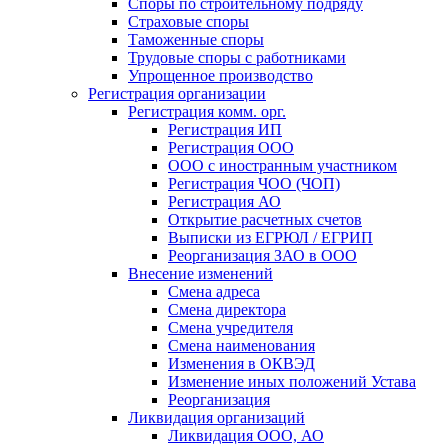
Споры по строительному подряду
Страховые споры
Таможенные споры
Трудовые споры с работниками
Упрощенное производство
Регистрация организации
Регистрация комм. орг.
Регистрация ИП
Регистрация ООО
ООО с иностранным участником
Регистрация ЧОО (ЧОП)
Регистрация АО
Открытие расчетных счетов
Выписки из ЕГРЮЛ / ЕГРИП
Реорганизация ЗАО в ООО
Внесение изменений
Смена адреса
Смена директора
Cмена учредителя
Смена наименования
Изменения в ОКВЭД
Изменение иных положений Устава
Реорганизация
Ликвидация организаций
Ликвидация ООО, АО