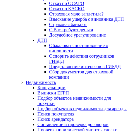
Отказ по ОСАГО
Отказ по КАСКО
Страховая мало заплатила?
Взыскание ущерба с виновника ДТП
Страховая банкрот
С Вас требуют деньги
Досудебное урегулирование
ДТП
Обжаловать постановление о
виновности
Оспорить действия сотрудников
ГИБДД
Представление интересов в ГИБДД
Сбор документов для страховой
компании
Недвижимость
Консультации
Выписки ЕГРП
Подбор объектов недвижимости для
покупки
Подбор объектов недвижимости для аренды
Поиск покупателя
Поиск арендатора
Составление и проверка договоров
Проверка юридической чистоты сделки