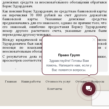
денежных средств за неосновательного обогащения обратился
Борис Эдуардович.
Как пояснил Борис Эдуардович, по средствам банковской карты
он перечислил 70 000 рублей на счет другого держателя
банковской карты. Указанные денежные средства
предназначались для его знакомого, однако по причине того, что
его знакомый, ошибочно предоставил Борису Эдуардовичу
номер другого расчетного счета, указанные деньги были
переведены другому человеку.
Между юридической консультацией Право Групп и Борисом
Эдуардовичем был заключен договор на оказание юридической
помощи по взысканию денежных средств, в связи с
неосновательным обогащением.
Право Групп
С результатом дела гости сайта могут ознакомиться ниже,
Здравствуйте! Готовы Вам
просмотрев соответствующие фотографии.
помочь. Напишите нам, если у
Вас появятся вопросы.
Главная
Наши работы
Стоимость услуг
Отзывы
Вопросы
Контакты