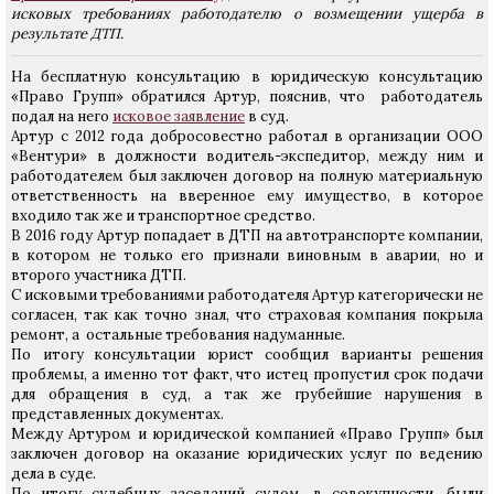
исковых требованиях работодателю о возмещении ущерба в
результате ДТП.
На бесплатную консультацию в юридическую консультацию
«Право Групп» обратился Артур, пояснив, что работодатель
подал на него
исковое заявление
в суд.
Артур с 2012 года добросовестно работал в организации ООО
«Вентури» в должности водитель-экспедитор, между ним и
работодателем был заключен договор на полную материальную
ответственность на вверенное ему имущество, в которое
входило так же и транспортное средство.
В 2016 году Артур попадает в ДТП на автотранспорте компании,
в котором не только его признали виновным в аварии, но и
второго участника ДТП.
С исковыми требованиями работодателя Артур категорически не
согласен, так как точно знал, что страховая компания покрыла
ремонт, а остальные требования надуманные.
По итогу консультации юрист сообщил варианты решения
проблемы, а именно тот факт, что истец пропустил срок подачи
для обращения в суд, а так же грубейшие нарушения в
представленных документах.
Между Артуром и юридической компанией «Право Групп» был
заключен договор на оказание юридических услуг по ведению
дела в суде.
По итогу судебных заседаний судом, в совокупности, были