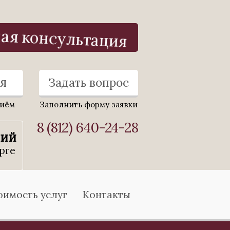
ная консультация
я
Задать вопрос
риём
Заполнить форму заявки
8 (812) 640-24-28
ний
рге
оимость услуг
Контакты