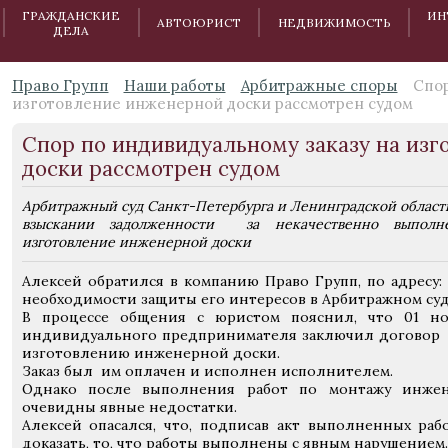
ГРАЖДАНСКИЕ
ИН
АВТОЮРИСТ
НЕДВИЖИМОСТЬ
ДЕЛА
Право Групп
Наши работы
Арбитражные споры
Спор
изготовление инженерной доски рассмотрен судом
Спор по индивидуальному заказу на из
доски рассмотрен судом
Арбитражный суд Санкт-Петербурга и Ленинградской области
взыскании задолженности за некачественно выполн
изготовление инженерной доски
Алексей обратился в компанию Право Групп, по адресу: у
необходимости защиты его интересов в Арбитражном суд
В процессе общения с юристом пояснил, что 01 ноя
индивидуального предпринимателя заключил договор 
изготовлению инженерной доски.
Заказ был им оплачен и исполнен исполнителем.
Однако после выполнения работ по монтажу инжен
очевидны явные недостатки.
Алексей опасался, что, подписав акт выполненных рабо
доказать, то, что работы выполнены с явным нарушением.