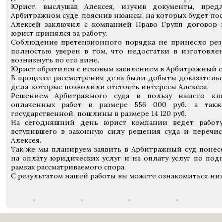
Юрист, выслушав Алексея, изучив документы, пре
Арбитражном суде, пояснив нюансы, на которых будет по
Алексей заключил с компанией Право Групп договор 
юрист принялся за работу.
Соблюдение претензионного порядка не принесло резу
полностью уверен в том, что недостатки в изготовл
возникнуть по его вине.
Юрист обратился с исковым заявлением в Арбитражный с
В процессе рассмотрения дела были добыты доказательс
дела, которые позволили отстоять интересы Алексея.
Решением Арбитражного суда в пользу нашего кли
оплаченных работ в размере 556 000 руб., а так
государственной пошлины в размере 14 120 руб.
На сегодняшний день юрист компании ведет работ
вступившего в законную силу решения суда и перечи
Алексея.
Так же мы планируем заявить в Арбитражный суд понес
на оплату юридических услуг и на оплату услуг по под
рамках рассматриваемого спора.
С результатом нашей работы вы можете ознакомиться ни