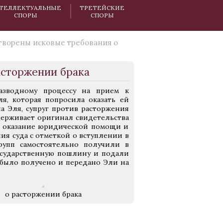
ТЕЛЛЕКТУАЛЬНЫЕ
ТРЕТЕЙСКИЕ
СПОРЫ
СПОРЫ
творены исковые требования о
асторжении брака
азводному процессу на прием к
я, которая попросила оказать ей
ла Эля, супруг против расторжения
удерживает оригинал свидетельства
а оказание юридической помощи и
ия суда с отметкой о вступлении в
рупп самостоятельно получили в
осударственную пошлину и подали
 было получено и передано Эли на
о расторжении брака