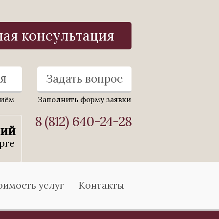
ная консультация
я
Задать вопрос
риём
Заполнить форму заявки
8 (812) 640-24-28
ний
рге
оимость услуг
Контакты