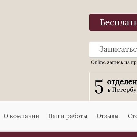
Бесплат
Записатьс
Online запись на п
5
отделе
в Петербу
О компании
Наши работы
Отзывы
Ст