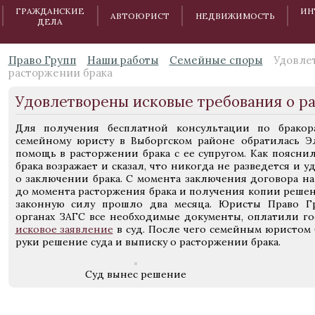
ГРАЖДАНСКИЕ
ИН
АВТОЮРИСТ
НЕДВИЖИМОСТЬ
ДЕЛА
Право Групп
Наши работы
Семейные споры
Удовле
расторжении брака
Удовлетворены исковые требования о р
Для получения бесплатной консультации по бракор
семейному юристу в Выборгском районе обратилась Эл
помощь в расторжении брака с ее супругом. Как поясни
брака возражает и сказал, что никогда не разведется и 
о заключении брака. С момента заключения договора н
до момента расторжения брака и получения копии решен
законную силу прошло два месяца. Юристы Право Г
органах ЗАГС все необходимые документы, оплатили г
исковое заявление
в суд. После чего семейным юристом
руки решение суда и выписку о расторжении брака.
Суд вынес решение