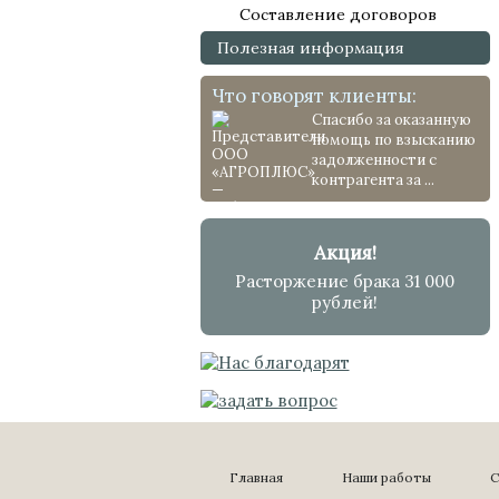
Составление договоров
Полезная информация
Что говорят клиенты:
Спасибо за оказанную
помощь по взысканию
задолженности с
контрагента за ...
Акция!
Расторжение брака 31 000
рублей!
Главная
Наши работы
С